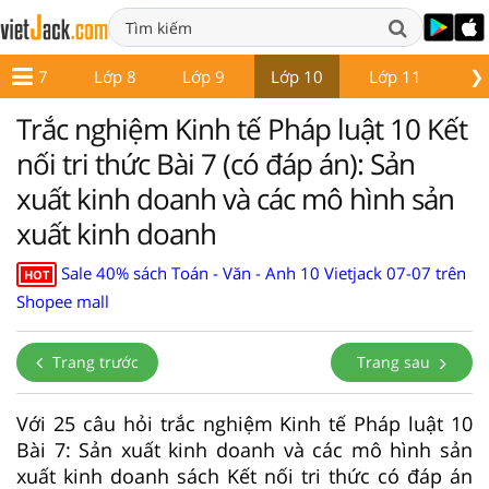
❯
Lớp 7
Lớp 8
Lớp 9
Lớp 10
Lớp 11
Lớ
Trắc nghiệm Kinh tế Pháp luật 10 Kết
nối tri thức Bài 7 (có đáp án): Sản
xuất kinh doanh và các mô hình sản
xuất kinh doanh
Sale 40% sách Toán - Văn - Anh 10 Vietjack 07-07 trên
HOT
Shopee mall
Trang trước
Trang sau
Với 25 câu hỏi trắc nghiệm Kinh tế Pháp luật 10
Bài 7: Sản xuất kinh doanh và các mô hình sản
xuất kinh doanh sách Kết nối tri thức có đáp án