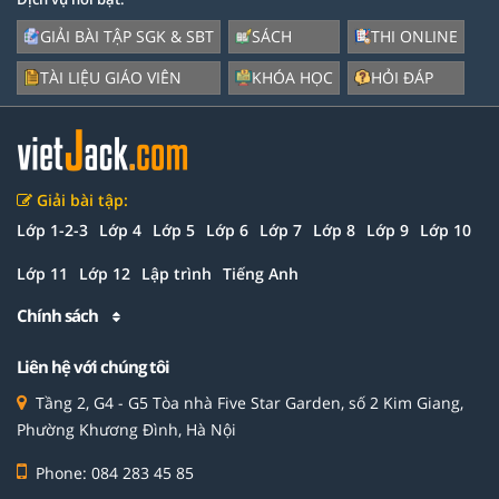
GIẢI BÀI TẬP SGK & SBT
SÁCH
THI ONLINE
TÀI LIỆU GIÁO VIÊN
KHÓA HỌC
HỎI ĐÁP
Giải bài tập:
Lớp 1-2-3
Lớp 4
Lớp 5
Lớp 6
Lớp 7
Lớp 8
Lớp 9
Lớp 10
Lớp 11
Lớp 12
Lập trình
Tiếng Anh
Chính sách
Liên hệ với chúng tôi
Tầng 2, G4 - G5 Tòa nhà Five Star Garden, số 2 Kim Giang,
Phường Khương Đình, Hà Nội
Phone: 084 283 45 85