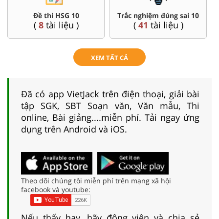
Đề thi HSG 10
Trắc nghiệm đúng sai 10
(
8
tài liệu )
(
41
tài liệu )
XEM TẤT CẢ
Đã có app VietJack trên điện thoại, giải bài
tập SGK, SBT Soạn văn, Văn mẫu, Thi
online, Bài giảng....miễn phí. Tải ngay ứng
dụng trên Android và iOS.
Theo dõi chúng tôi miễn phí trên mạng xã hội
facebook và youtube:
Nếu thấy hay, hãy động viên và chia sẻ