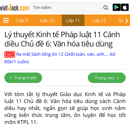
❯
 8
Lớp 9
Lớp 10
Lớp 11
Lớp 12
Giáo 
Lý thuyết Kinh tế Pháp luật 11 Cánh
diều Chủ đề 6: Văn hóa tiêu dùng
Ra mắt Sách tổng ôn 12 (2k8) toán, văn, anh.... (từ
HOT
80k/1 cuốn)
Trang trước
Trang sau
Với tóm tắt lý thuyết Giáo dục Kinh tế và Pháp
luật 11 Chủ đề 6: Văn hóa tiêu dùng sách Cánh
diều hay nhất, ngắn gọn sẽ giúp học sinh nắm
vững kiến thức trọng tâm, ôn luyện để học tốt
môn KTPL 11.