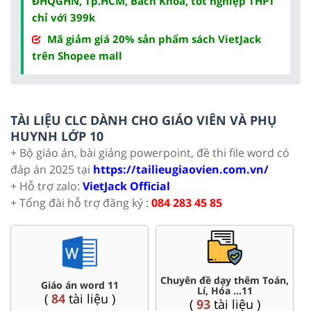
ĐHQGHN, Tp.HCM, Bách Khoa, tốt nghiệp THPT
chỉ với 399k
Mã giảm giá 20% sản phẩm sách VietJack
trên Shopee mall
TÀI LIỆU CLC DÀNH CHO GIÁO VIÊN VÀ PHỤ
HUYNH LỚP 10
+ Bộ giáo án, bài giảng powerpoint, đề thi file word có
đáp án 2025 tại
https://tailieugiaovien.com.vn/
+ Hỗ trợ zalo:
VietJack Official
+ Tổng đài hỗ trợ đăng ký :
084 283 45 85
Chuyên đề dạy thêm Toán,
Giáo án word 11
Lí, Hóa ...11
(
84
tài liệu )
(
93
tài liệu )