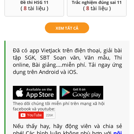
Đề thi HSG 11
Trắc nghiệm đúng sai 11
(
8
tài liệu )
(
8
tài liệu )
XEM TẤT CẢ
Đã có app VietJack trên điện thoại, giải bài
tập SGK, SBT Soạn văn, Văn mẫu, Thi
online, Bài giảng....miễn phí. Tải ngay ứng
dụng trên Android và iOS.
Theo dõi chúng tôi miễn phí trên mạng xã hội
facebook và youtube:
Nếu thấy hay, hãy động viên và chia sẻ
nhé! Các bình luận không phù hợp với
nội