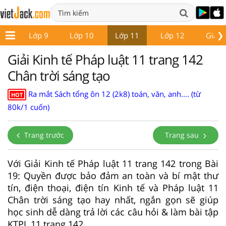
❯
 8
Lớp 9
Lớp 10
Lớp 11
Lớp 12
Giáo 
Giải Kinh tế Pháp luật 11 trang 142
Chân trời sáng tạo
Ra mắt Sách tổng ôn 12 (2k8) toán, văn, anh.... (từ
HOT
80k/1 cuốn)
Trang trước
Trang sau
Với Giải Kinh tế Pháp luật 11 trang 142 trong Bài
19: Quyền được bảo đảm an toàn và bí mật thư
tín, điện thoại, điện tín Kinh tế và Pháp luật 11
Chân trời sáng tạo hay nhất, ngắn gọn sẽ giúp
học sinh dễ dàng trả lời các câu hỏi & làm bài tập
KTPL 11 trang 142.