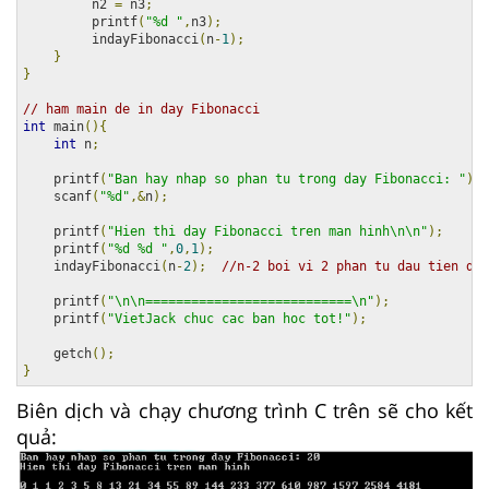
         n2 
=
 n3
;
         printf
(
"%d "
,
n3
);
         indayFibonacci
(
n
-
1
);
}
}
// ham main de in day Fibonacci
int
 main
(){
int
 n
;
    printf
(
"Ban hay nhap so phan tu trong day Fibonacci: "
);
    scanf
(
"%d"
,&
n
);
    printf
(
"Hien thi day Fibonacci tren man hinh\n\n"
);
    printf
(
"%d %d "
,
0
,
1
);
    indayFibonacci
(
n
-
2
);
//n-2 boi vi 2 phan tu dau tien da 
    printf
(
"\n\n===========================\n"
);
    printf
(
"VietJack chuc cac ban hoc tot!"
);
    getch
();
}
Biên dịch và chạy chương trình C trên sẽ cho kết
quả: