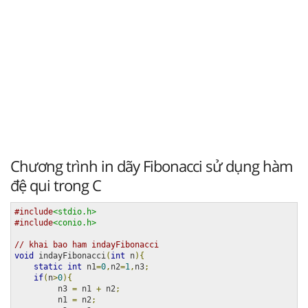
Chương trình in dãy Fibonacci sử dụng hàm
đệ qui trong C
#include
<stdio.h>
#include
<conio.h>
// khai bao ham indayFibonacci
void
 indayFibonacci
(
int
 n
){
static
int
 n1
=
0
,
n2
=
1
,
n3
;
if
(
n
>
0
){
         n3 
=
 n1 
+
 n2
;
         n1 
=
 n2
;