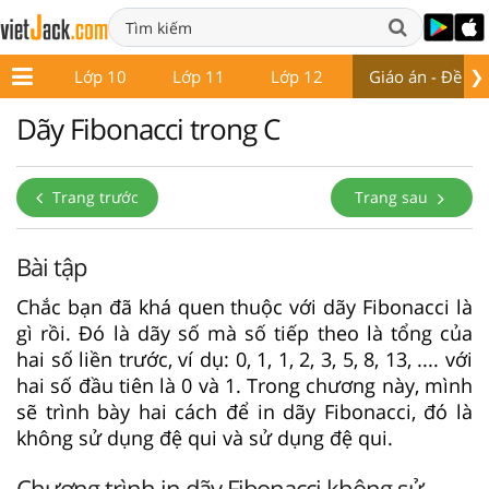
❯
ớp 9
Lớp 10
Lớp 11
Lớp 12
Giáo án - Đề thi
Dãy Fibonacci trong C
Trang trước
Trang sau
Bài tập
Chắc bạn đã khá quen thuộc với dãy Fibonacci là
gì rồi. Đó là dãy số mà số tiếp theo là tổng của
hai số liền trước, ví dụ: 0, 1, 1, 2, 3, 5, 8, 13, .... với
hai số đầu tiên là 0 và 1. Trong chương này, mình
sẽ trình bày hai cách để in dãy Fibonacci, đó là
không sử dụng đệ qui và sử dụng đệ qui.
Chương trình in dãy Fibonacci không sử