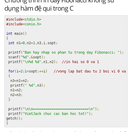
dụng hàm đệ qui trong C
#include
<stdio.h>
#include
<conio.h>
int
 main
()
{
int
 n1
=
0
,
n2
=
1
,
n3
,
i
,
sopt
;
 printf
(
"Ban hay nhap so phan tu trong day Fibonacci: "
);
 scanf
(
"%d"
,&
sopt
);
 printf
(
"\n%d %d"
,
n1
,
n2
);
//in hai so 0 va 1  
for
(
i
=
2
;
i
<
sopt
;++
i
)
//vong lap bat dau tu 2 boi vi 0 va 1 
{
  n3
=
n1
+
n2
;
  printf
(
" %d"
,
n3
);
  n1
=
n2
;
  n2
=
n3
;
}
 printf
(
"\n\n===========================\n"
);
 printf
(
"VietJack chuc cac ban hoc tot!"
);
getch
();
}