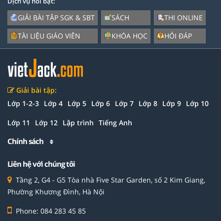
Dịch vụ nổi bật:
GIẢI BÀI TẬP SGK & SBT
SÁCH
THI ONLINE
TÀI LIỆU GIÁO VIÊN
KHÓA HỌC
HỎI ĐÁP
Giải bài tập:
Lớp 1-2-3
Lớp 4
Lớp 5
Lớp 6
Lớp 7
Lớp 8
Lớp 9
Lớp 10
Lớp 11
Lớp 12
Lập trình
Tiếng Anh
Chính sách
Liên hệ với chúng tôi
Tầng 2, G4 - G5 Tòa nhà Five Star Garden, số 2 Kim Giang,
Phường Khương Đình, Hà Nội
Phone: 084 283 45 85