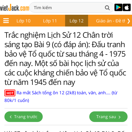
❯
 9
Lớp 10
Lớp 11
Lớp 12
Giáo án - Đề thi
Trắc nghiệm Lịch Sử 12 Chân trời
sáng tạo Bài 9 (có đáp án): Đấu tranh
bảo vệ Tổ quốc từ sau tháng 4 - 1975
đến nay. Một số bài học lịch sử của
các cuộc kháng chiến bảo vệ Tổ quốc
từ năm 1945 đến nay
Ra mắt Sách tổng ôn 12 (2k8) toán, văn, anh.... (từ
HOT
80k/1 cuốn)
Trang trước
Trang sau