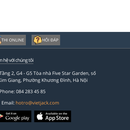
THI ONLINE
HỎI ĐÁP
ên hệ với chúng tôi
Tầng 2, G4 - G5 Tòa nhà Five Star Garden, số
Kim Giang, Phường Khương Đình, Hà Nội
Phone: 084 283 45 85
Email:
hotro@vietjack.com