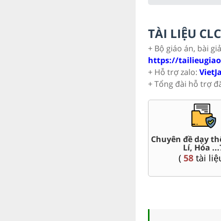
TÀI LIỆU C
+ Bộ giáo án, bài gi
https://tailieugia
+ Hỗ trợ zalo:
VietJ
+ Tổng đài hỗ trợ đ
t Văn,
Chuyên đề dạy th
Giáo án word 7
Lí, Hóa ...
(
80
tài liệu )
(
58
tài liệ