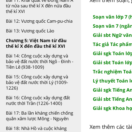
Bài 11: Khái quát về Đông Nam Á
từ nửa sau thế kỉ X đến nửa đầu
thế kỉ XVI
Soạn văn lớp 7 (
Bài 12: Vương quốc Cam-pu-chia
Soạn văn 7 (ngắn
Bài 13: Vương quốc Lào
Giải sbt Ngữ văn 
Chương 5: Việt Nam từ đầu
Tác giả Tác phẩ
thế kỉ X đến đầu thế kỉ XVI
Giải sgk Toán lớp
Bài 14: Công cuộc xây dựng và
bảo vệ đất nước thời Ngô - Đinh -
Giải sbt Toán lớp
Tiền Lê (938-1009)
Trắc nghiệm Toán
Bài 15: Công cuộc xây dựng và
Lý thuyết Toán l
bảo vệ đất nước thời Lý (1009-
1226)
Giải sgk Tiếng A
Bài 16: Công cuộc xây dựng đất
Giải sbt Tiếng An
nước thời Trần (1226-1400)
Giải sgk Khoa họ
Bài 17: Ba lần kháng chiến chống
quân xâm lược Mông - Nguyên
Xem thêm các tài 
Bài 18: Nhà Hồ và cuộc kháng