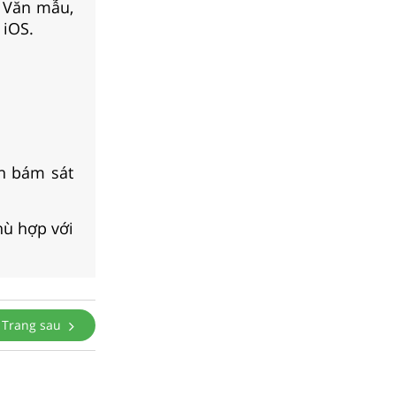
, Văn mẫu,
 iOS.
n bám sát
hù hợp với
Trang sau