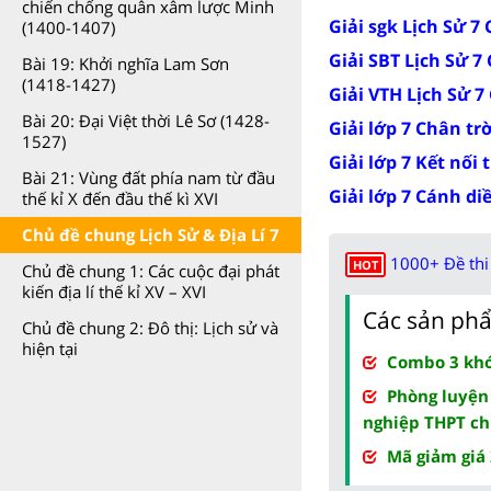
chiến chống quân xâm lược Minh
Giải sgk Lịch Sử 7
(1400-1407)
Giải SBT Lịch Sử 7
Bài 19: Khởi nghĩa Lam Sơn
(1418-1427)
Giải VTH Lịch Sử 7
Bài 20: Đại Việt thời Lê Sơ (1428-
Giải lớp 7 Chân tr
1527)
Giải lớp 7 Kết nối 
Bài 21: Vùng đất phía nam từ đầu
Giải lớp 7 Cánh di
thế kỉ X đến đầu thế kì XVI
Chủ đề chung Lịch Sử & Địa Lí 7
1000+ Đề thi 
HOT
Chủ đề chung 1: Các cuộc đại phát
kiến địa lí thế kỉ XV – XVI
Các sản phẩ
Chủ đề chung 2: Đô thị: Lịch sử và
hiện tại
Combo 3 khóa
Phòng luyện
nghiệp THPT ch
Mã giảm giá