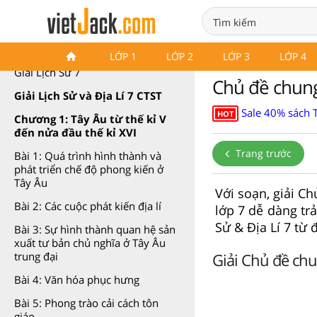
Lịch Sử 7 Chân trời sáng tạo
LỚP 1
LỚP 2
LỚP 3
LỚP 4
Giải Lịch Sử 7
Chủ đề chung 
Giải Lịch Sử và Địa Lí 7 CTST
Sale 40% sách 
HOT
Chương 1: Tây Âu từ thế kỉ V
đến nửa đầu thế kỉ XVI
Trang trước
Bài 1: Quá trình hình thành và
phát triển chế độ phong kiến ở
Tây Âu
Với soạn, giải Ch
Bài 2: Các cuộc phát kiến địa lí
lớp 7 dễ dàng tr
Sử & Địa Lí 7 từ 
Bài 3: Sự hình thành quan hệ sản
xuất tư bản chủ nghĩa ở Tây Âu
Giải Chủ đề chu
trung đại
Bài 4: Văn hóa phục hưng
Bài 5: Phong trào cải cách tôn
giáo