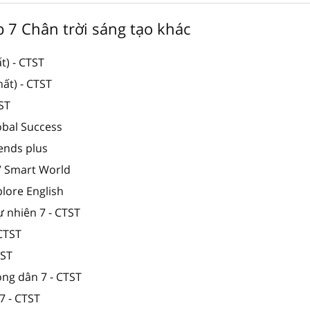
ớp 7 Chân trời sáng tạo khác
t) - CTST
ất) - CTST
TST
obal Success
iends plus
 7 Smart World
plore English
ự nhiên 7 - CTST
 CTST
TST
ông dân 7 - CTST
7 - CTST