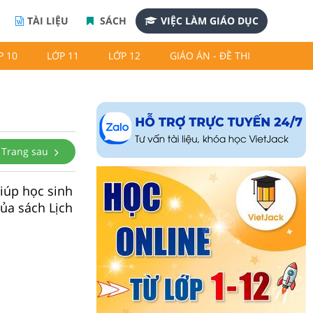
TÀI LIỆU
SÁCH
VIỆC LÀM GIÁO DỤC
P 10
LỚP 11
LỚP 12
GIÁO ÁN - ĐỀ THI
Trang sau
giúp học sinh
của sách Lịch