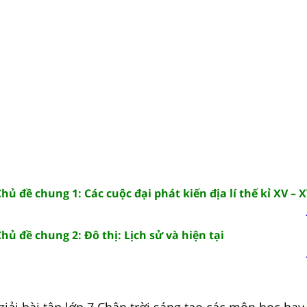
Chủ đề chung 1: Các cuộc đại phát kiến địa lí thế kỉ XV – X
Chủ đề chung 2: Đô thị: Lịch sử và hiện tại
iải bài tập lớp 7 Chân trời sáng tạo các môn học hay