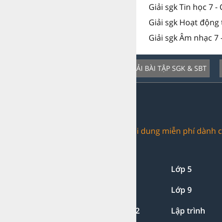
Giải sgk Tin học 7 -
Giải sgk Hoạt động 
Giải sgk Âm nhạc 7 
GIẢI BÀI TẬP SGK & SBT
Dịch vụ nổi bật:
Trang web chia sẻ nội dung miễn phí dành c
Giải bài tập:
Lớp 1-2-3
Lớp 4
Lớp 5
Lớp 7
Lớp 8
Lớp 9
Lớp 11
Lớp 12
Lập trình