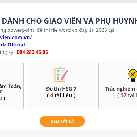
LC DÀNH CHO GIÁO VIÊN VÀ PHỤ HUYN
ảng powerpoint, đề thi file word có đáp án 2025 tại
ovien.com.vn/
ack Official
ăng ký :
084 283 45 85
êm Toán,
Đề thi HSG 7
Trắc nghiệm 
7
(
4
tài liệu )
(
57
tài 
u )
XEM TẤT CẢ