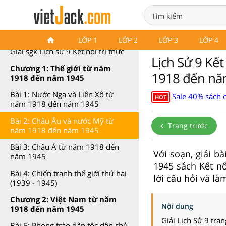
Lịch sử 9 Kết nối tri thức
LỚP 1
LỚP 2
LỚP 3
LỚP 4
Giải sgk Lịch sử 9 Kết nối tri thức
Lịch Sử 9 Kết
Chương 1: Thế giới từ năm
1918 đến nă
1918 đến năm 1945
Bài 1: Nước Nga và Liên Xô từ
Sale 40% sách 
HOT
năm 1918 đến năm 1945
Bài 2: Châu Âu và nước Mỹ từ
Trang trước
năm 1918 đến năm 1945
Bài 3: Châu Á từ năm 1918 đến
Với soạn, giải b
năm 1945
1945 sách Kết nố
Bài 4: Chiến tranh thế giới thứ hai
lời câu hỏi và là
(1939 - 1945)
Chương 2: Việt Nam từ năm
Nội dung
1918 đến năm 1945
Giải Lịch Sử 9 tra
Bài 5: Phong trào dân tộc dân chủ