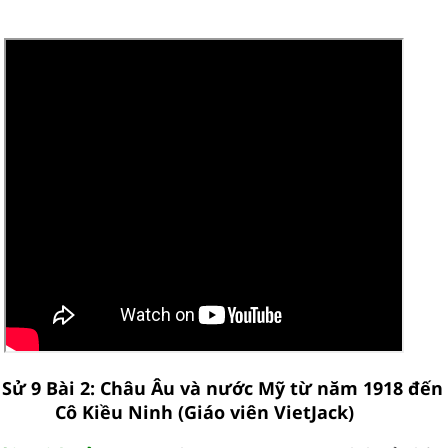
h Sử 9 Bài 2: Châu Âu và nước Mỹ từ năm 1918 đến
Cô Kiều Ninh (Giáo viên VietJack)