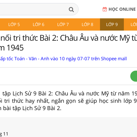
HỌC ONLINE
LỚP 5
LỚP 6
LỚP 7
LỚP 8
LỚP 9
LỚ
 nối tri thức Bài 2: Châu Âu và nước Mỹ 
m 1945
cấp tốc Toán - Văn - Anh vào 10 ngày 07-07 trên Shopee mall
ài tập Lịch Sử 9 Bài 2: Châu Âu và nước Mỹ từ năm 
i tri thức hay nhất, ngắn gọn sẽ giúp học sinh lớp 9
m bài tập Lịch Sử 9 Bài 2.
ng 11