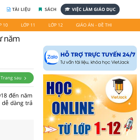
TÀI LIỆU
SÁCH
VIỆC LÀM GIÁO DỤC
P 10
LỚP 11
LỚP 12
GIÁO ÁN - ĐỀ THI
từ năm
Trang sau
1918 đến năm
 dễ dàng trả