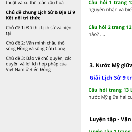
Câu hỏi 1 trang 1
thuật và xu thế toàn cầu hoá
nguyên nhận và biểu 
Chủ đề chung Lịch Sử & Địa Lí 9
Kết nối tri thức
Câu hỏi 2 trang 12
Chủ đề 1: Đô thị: Lịch sử và hiện
tại
nào? ....
Chủ đề 2: Văn minh châu thổ
sông Hồng và sông Cửu Long
Chủ đề 3: Bảo vệ chủ quyền, các
quyền và lợi ích hợp pháp của
3. Nước Mỹ giữa
Việt Nam ở Biển Đông
Giải Lịch Sử 9 t
Câu hỏi trang 13 
nước Mỹ giữa hai cuộ
Luyện tập - Vận
Luyện tập 1 trang 