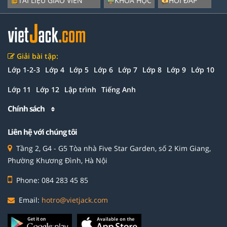
TÀI LIỆU GIÁO VIÊN
KHÓA HỌC
HỎI ĐÁP
Giải bài tập:
Lớp 1-2-3
Lớp 4
Lớp 5
Lớp 6
Lớp 7
Lớp 8
Lớp 9
Lớp 10
Lớp 11
Lớp 12
Lập trình
Tiếng Anh
Chính sách
Liên hệ với chúng tôi
Tầng 2, G4 - G5 Tòa nhà Five Star Garden, số 2 Kim Giang,
Phường Khương Đình, Hà Nội
Phone: 084 283 45 85
Email:
hotro@vietjack.com