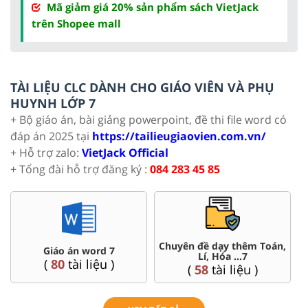
Mã giảm giá 20% sản phẩm sách VietJack
trên Shopee mall
TÀI LIỆU CLC DÀNH CHO GIÁO VIÊN VÀ PHỤ
HUYNH LỚP 7
+ Bộ giáo án, bài giảng powerpoint, đề thi file word có
đáp án 2025 tại
https://tailieugiaovien.com.vn/
+ Hỗ trợ zalo:
VietJack Official
+ Tổng đài hỗ trợ đăng ký :
084 283 45 85
Chuyên đề dạy thêm Toán,
Giáo án word 7
Lí, Hóa ...7
(
80
tài liệu )
(
58
tài liệu )