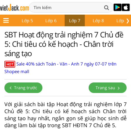
❯
Lớp 4
Lớp 5
Lớp 6
Lớp 7
Lớp 8
Lớp 9
SBT Hoạt động trải nghiệm 7 Chủ đề
5: Chi tiêu có kế hoạch - Chân trời
sáng tạo
Sale 40% sách Toán - Văn - Anh 7 ngày 07-07 trên
HOT
Shopee mall
Trang trước
Trang sau
Với giải sách bài tập Hoạt động trải nghiệm lớp 7
Chủ đề 5: Chi tiêu có kế hoạch sách Chân trời
sáng tạo hay nhất, ngắn gọn sẽ giúp học sinh dễ
dàng làm bài tập trong SBT HĐTN 7 Chủ đề 5.