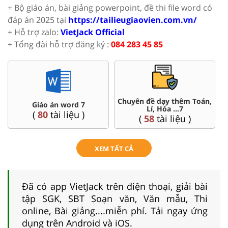
+ Bộ giáo án, bài giảng powerpoint, đề thi file word có
đáp án 2025 tại
https://tailieugiaovien.com.vn/
+ Hỗ trợ zalo:
VietJack Official
+ Tổng đài hỗ trợ đăng ký :
084 283 45 85
Chuyên đề dạy thêm Toán,
Giáo án word 7
Lí, Hóa ...7
(
80
tài liệu )
(
58
tài liệu )
XEM TẤT CẢ
Đã có app VietJack trên điện thoại, giải bài
tập SGK, SBT Soạn văn, Văn mẫu, Thi
online, Bài giảng....miễn phí. Tải ngay ứng
dụng trên Android và iOS.