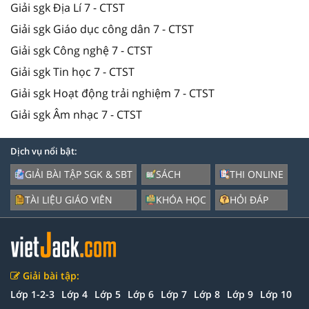
Giải sgk Địa Lí 7 - CTST
Giải sgk Giáo dục công dân 7 - CTST
Giải sgk Công nghệ 7 - CTST
Giải sgk Tin học 7 - CTST
Giải sgk Hoạt động trải nghiệm 7 - CTST
Giải sgk Âm nhạc 7 - CTST
Dịch vụ nổi bật:
GIẢI BÀI TẬP SGK & SBT
SÁCH
THI ONLINE
TÀI LIỆU GIÁO VIÊN
KHÓA HỌC
HỎI ĐÁP
Giải bài tập:
Lớp 1-2-3
Lớp 4
Lớp 5
Lớp 6
Lớp 7
Lớp 8
Lớp 9
Lớp 10