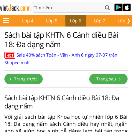
❯
Lớp 3
Lớp 4
Lớp 5
Lớp 6
Lớp 7
Lớp 8
Sách bài tập KHTN 6 Cánh diều Bài
18: Đa dạng nấm
Sale 40% sách Toán - Văn - Anh 6 ngày 07-07 trên
HOT
Shopee mall
Trang trước
Trang sau
Sách bài tập KHTN 6 Cánh diều Bài 18: Đa
dạng nấm
Với giải sách bài tập Khoa học tự nhiên lớp 6 Bài
18: Đa dạng nấm sách Cánh diều hay nhất, ngắn
gọn sẽ giúp học sinh dễ dàng làm bài tập trong