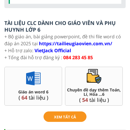
TÀI LIỆU CLC DÀNH CHO GIÁO VIÊN VÀ PHỤ
HUYNH LỚP 6
+ Bộ giáo án, bài giảng powerpoint, đề thi file word có
đáp án 2025 tại
https://tailieugiaovien.com.vn/
+ Hỗ trợ zalo:
VietJack Official
+ Tổng đài hỗ trợ đăng ký :
084 283 45 85
Chuyên đề dạy thêm Toán,
Giáo án word 6
Lí, Hóa ...6
(
64
tài liệu )
(
54
tài liệu )
XEM TẤT CẢ