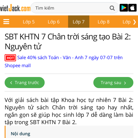
❯
Lớp 4
Lớp 5
Lớp 6
Lớp 7
Lớp 8
Lớp 9
SBT KHTN 7 Chân trời sáng tạo Bài 2:
Nguyên tử
Sale 40% sách Toán - Văn - Anh 7 ngày 07-07 trên
HOT
Shopee mall
Trang trước
Trang sau
Với giải sách bài tập Khoa học tự nhiên 7 Bài 2:
Nguyên tử sách Chân trời sáng tạo hay nhất,
ngắn gọn sẽ giúp học sinh lớp 7 dễ dàng làm bài
tập trong SBT KHTN 7 Bài 2.
Nội dung