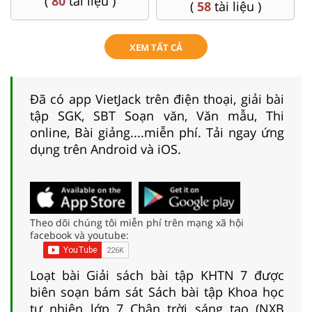
(
80
tài liệu )
(
58
tài liệu )
XEM TẤT CẢ
Đã có app VietJack trên điện thoại, giải bài
tập SGK, SBT Soạn văn, Văn mẫu, Thi
online, Bài giảng....miễn phí. Tải ngay ứng
dụng trên Android và iOS.
Theo dõi chúng tôi miễn phí trên mạng xã hội
facebook và youtube:
Loạt bài Giải sách bài tập KHTN 7 được
biên soạn bám sát Sách bài tập Khoa học
tự nhiên lớp 7 Chân trời sáng tạo (NXB