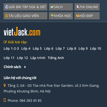
GIẢI BÀI TẬP SGK & SBT
SÁCH
THI ONLINE
TÀI LIỆU GIÁO VIÊN
KHÓA HỌC
HỎI ĐÁP
Giải bài tập:
Lớp 1-2-3
Lớp 4
Lớp 5
Lớp 6
Lớp 7
Lớp 8
Lớp 9
Lớp 10
Lớp 11
Lớp 12
Lập trình
Tiếng Anh
Chính sách
Liên hệ với chúng tôi
Tầng 2, G4 - G5 Tòa nhà Five Star Garden, số 2 Kim Giang,
Phường Khương Đình, Hà Nội
Phone: 084 283 45 85