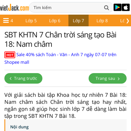
❯
Lớp 4
Lớp 5
Lớp 6
Lớp 7
Lớp 8
Lớp 
SBT KHTN 7 Chân trời sáng tạo Bài
18: Nam châm
Sale 40% sách Toán - Văn - Anh 7 ngày 07-07 trên
HOT
Shopee mall
Trang trước
Trang sau
Với giải sách bài tập Khoa học tự nhiên 7 Bài 18:
Nam châm sách Chân trời sáng tạo hay nhất,
ngắn gọn sẽ giúp học sinh lớp 7 dễ dàng làm bài
tập trong SBT KHTN 7 Bài 18.
Nội dung