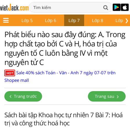
❯
Lớp 4
Lớp 5
Lớp 6
Lớp 7
Lớp 8
Lớp 9
Phát biểu nào sau đây đúng: A. Trong
hợp chất tạo bởi C và H, hóa trị của
nguyên tố C luôn bằng IV vì một
nguyên tử C
Sale 40% sách Toán - Văn - Anh 7 ngày 07-07 trên
HOT
Shopee mall
Trang trước
Trang sau
Sách bài tập Khoa học tự nhiên 7 Bài 7: Hoá
trị và công thức hoá học