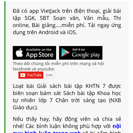
Đã có app VietJack trên điện thoại, giải bài
tập SGK, SBT Soạn văn, Văn mẫu, Thi
online, Bài giảng....miễn phí. Tải ngay ứng
dụng trên Android và iOS.
Theo dõi chúng tôi miễn phí trên mạng xã hội
facebook và youtube:
Loạt bài Giải sách bài tập KHTN 7 được
biên soạn bám sát Sách bài tập Khoa học
tự nhiên lớp 7 Chân trời sáng tạo (NXB
Giáo dục).
Nếu thấy hay, hãy động viên và chia sẻ
nhé! Các bình luận không phù hợp với
nội
quy bình luận trang web
sẽ bị cấm bình