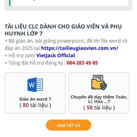
TÀI LIỆU CLC DÀNH CHO GIÁO VIÊN VÀ PHỤ
HUYNH LỚP 7
+ Bộ giáo án, bài giảng powerpoint, đề thi file word có
đáp án 2025 tại
https://tailieugiaovien.com.vn/
+ Hỗ trợ zalo:
VietJack Official
+ Tổng đài hỗ trợ đăng ký :
084 283 45 85
Chuyên đề dạy thêm Toán,
Giáo án word 7
Lí, Hóa ...7
(
80
tài liệu )
(
58
tài liệu )
XEM TẤT CẢ