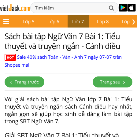
❯
Lớp 4
Lớp 5
Lớp 6
Lớp 7
Lớp 8
Lớp 9
Sách bài tập Ngữ Văn 7 Bài 1: Tiểu
thuyết và truyện ngắn - Cánh diều
Sale 40% sách Toán - Văn - Anh 7 ngày 07-07 trên
HOT
Shopee mall
Trang trước
Trang sau
Với giải sách bài tập Ngữ Văn lớp 7 Bài 1: Tiểu
thuyết và truyện ngắn sách Cánh diều hay nhất,
ngắn gọn sẽ giúp học sinh dễ dàng làm bài tập
trong SBT Ngữ Văn 7.
Giải SBT Ngữ Văn 7 Bài 1: Tiểu thuyết và