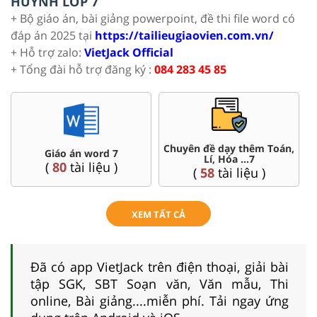
HUYNH LỚP 7
+ Bộ giáo án, bài giảng powerpoint, đề thi file word có
đáp án 2025 tại
https://tailieugiaovien.com.vn/
+ Hỗ trợ zalo:
VietJack Official
+ Tổng đài hỗ trợ đăng ký :
084 283 45 85
Chuyên đề dạy thêm Toán,
Giáo án word 7
Lí, Hóa ...7
(
80
tài liệu )
(
58
tài liệu )
XEM TẤT CẢ
Đã có app VietJack trên điện thoại, giải bài
tập SGK, SBT Soạn văn, Văn mẫu, Thi
online, Bài giảng....miễn phí. Tải ngay ứng