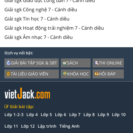
Giải sgk Giáo dục công dân 7 - Cánh diều
Giải sgk Công nghệ 7 - Cánh diều
Giải sgk Tin học 7 - Cánh diều
Giải sgk Hoạt động trải nghiệm 7 - Cánh diều
Giải sgk Âm nhạc 7 - Cánh diều
Dịch vụ nổi bật:
GIẢI BÀI TẬP SGK & SBT
SÁCH
THI ONLINE
TÀI LIỆU GIÁO VIÊN
KHÓA HỌC
HỎI ĐÁP
Giải bài tập:
Lớp 1-2-3
Lớp 4
Lớp 5
Lớp 6
Lớp 7
Lớp 8
Lớp 9
Lớp 10
Lớp 11
Lớp 12
Lập trình
Tiếng Anh