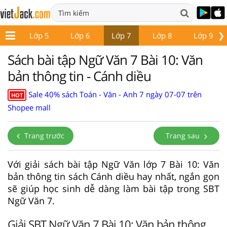
❯
p 4
Lớp 5
Lớp 6
Lớp 7
Lớp 8
Lớp 9
Sách bài tập Ngữ Văn 7 Bài 10: Văn
bản thông tin - Cánh diều
Sale 40% sách Toán - Văn - Anh 7 ngày 07-07 trên
HOT
Shopee mall
Trang trước
Trang sau
Với giải sách bài tập Ngữ Văn lớp 7 Bài 10: Văn
bản thông tin sách Cánh diều hay nhất, ngắn gọn
sẽ giúp học sinh dễ dàng làm bài tập trong SBT
Ngữ Văn 7.
Giải SBT Ngữ Văn 7 Bài 10: Văn bản thông