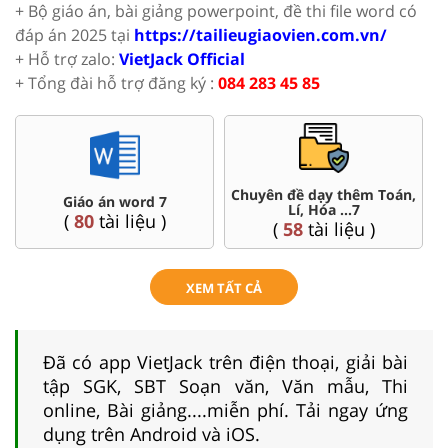
+ Bộ giáo án, bài giảng powerpoint, đề thi file word có
đáp án 2025 tại
https://tailieugiaovien.com.vn/
+ Hỗ trợ zalo:
VietJack Official
+ Tổng đài hỗ trợ đăng ký :
084 283 45 85
Chuyên đề dạy thêm Toán,
Giáo án word 7
Lí, Hóa ...7
(
80
tài liệu )
(
58
tài liệu )
XEM TẤT CẢ
Đã có app VietJack trên điện thoại, giải bài
tập SGK, SBT Soạn văn, Văn mẫu, Thi
online, Bài giảng....miễn phí. Tải ngay ứng
dụng trên Android và iOS.