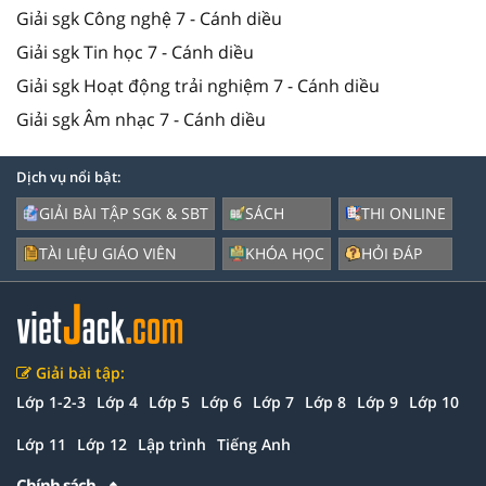
Giải sgk Công nghệ 7 - Cánh diều
Giải sgk Tin học 7 - Cánh diều
Giải sgk Hoạt động trải nghiệm 7 - Cánh diều
Giải sgk Âm nhạc 7 - Cánh diều
Dịch vụ nổi bật:
GIẢI BÀI TẬP SGK & SBT
SÁCH
THI ONLINE
TÀI LIỆU GIÁO VIÊN
KHÓA HỌC
HỎI ĐÁP
Giải bài tập:
Lớp 1-2-3
Lớp 4
Lớp 5
Lớp 6
Lớp 7
Lớp 8
Lớp 9
Lớp 10
Lớp 11
Lớp 12
Lập trình
Tiếng Anh
Chính sách