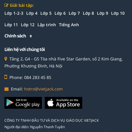
Giải bài tập:
Lớp 1-2-3
Lớp 4
Lớp 5
Lớp 6
Lớp 7
Lớp 8
Lớp 9
Lớp 10
Lớp 11
Lớp 12
Lập trình
Tiếng Anh
Chính sách
Liên hệ với chúng tôi
Tầng 2, G4 - G5 Tòa nhà Five Star Garden, số 2 Kim Giang,
Phường Khương Đình, Hà Nội
Phone: 084 283 45 85
Email:
hotro@vietjack.com
CÔNG TY TNHH ĐẦU TƯ VÀ DỊCH VỤ GIÁO DỤC VIETJACK
Người đại diện: Nguyễn Thanh Tuyền