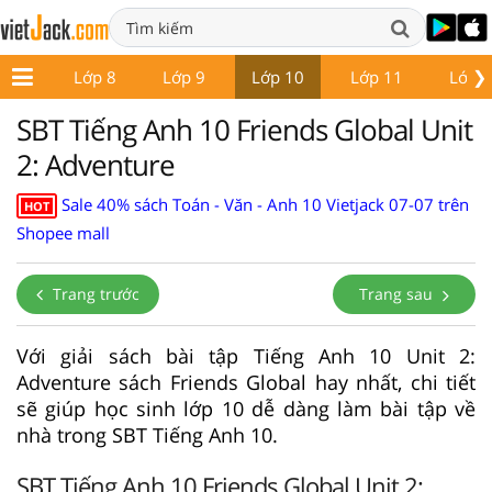
❯
ớp 7
Lớp 8
Lớp 9
Lớp 10
Lớp 11
Lớp 
SBT Tiếng Anh 10 Friends Global Unit
2: Adventure
Sale 40% sách Toán - Văn - Anh 10 Vietjack 07-07 trên
HOT
Shopee mall
Trang trước
Trang sau
Với giải sách bài tập Tiếng Anh 10 Unit 2:
Adventure sách Friends Global hay nhất, chi tiết
sẽ giúp học sinh lớp 10 dễ dàng làm bài tập về
nhà trong SBT Tiếng Anh 10.
SBT Tiếng Anh 10 Friends Global Unit 2: