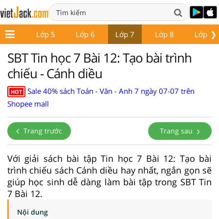
❯
Lớp 4
Lớp 5
Lớp 6
Lớp 7
Lớp 8
Lớp 9
SBT Tin học 7 Bài 12: Tạo bài trình
chiếu - Cánh diều
Sale 40% sách Toán - Văn - Anh 7 ngày 07-07 trên
HOT
Shopee mall
Trang trước
Trang sau
Với giải sách bài tập Tin học 7 Bài 12: Tạo bài
trình chiếu sách Cánh diều hay nhất, ngắn gọn sẽ
giúp học sinh dễ dàng làm bài tập trong SBT Tin
7 Bài 12.
Nội dung