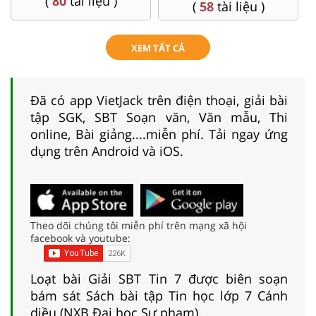
(
80
tài liệu )
(
58
tài liệu )
XEM TẤT CẢ
Đã có app VietJack trên điện thoại, giải bài
tập SGK, SBT Soạn văn, Văn mẫu, Thi
online, Bài giảng....miễn phí. Tải ngay ứng
dụng trên Android và iOS.
Theo dõi chúng tôi miễn phí trên mạng xã hội
facebook và youtube:
Loạt bài Giải SBT Tin 7 được biên soạn
bám sát Sách bài tập Tin học lớp 7 Cánh
diều (NXB Đại học Sư phạm).