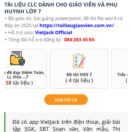
TÀI LIỆU CLC DÀNH CHO GIÁO VIÊN VÀ PHỤ
HUYNH LỚP 7
+ Bộ giáo án, bài giảng powerpoint, đề thi file word có
đáp án 2025 tại
https://tailieugiaovien.com.vn/
+ Hỗ trợ zalo:
VietJack Official
+ Tổng đài hỗ trợ đăng ký :
084 283 45 85
Đề thi HSG 7
Trắc nghiệm đúng sai 7
(
4
tài liệu )
(
57
tài liệu )
XEM TẤT CẢ
Đã có app VietJack trên điện thoại, giải bài
tập SGK, SBT Soạn văn, Văn mẫu, Thi