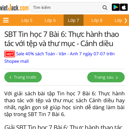
❯
Lớp 4
Lớp 5
Lớp 6
Lớp 7
Lớp 8
Lớp 9
SBT Tin học 7 Bài 6: Thực hành thao
tác với tệp và thư mục - Cánh diều
Sale 40% sách Toán - Văn - Anh 7 ngày 07-07 trên
HOT
Shopee mall
Trang trước
Trang sau
Với giải sách bài tập Tin học 7 Bài 6: Thực hành
thao tác với tệp và thư mục sách Cánh diều hay
nhất, ngắn gọn sẽ giúp học sinh dễ dàng làm bài
tập trong SBT Tin 7 Bài 6.
Giải SBT Tin học 7 Bài 6: Thực hành thao tác