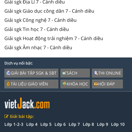
Giải sgk Địa Lí 7 - Cánh diều
Giải sgk Giáo dục công dân 7 - Cánh diều
Giải sgk Công nghệ 7 - Cánh diều
Giải sgk Tin học 7 - Cánh diều
Giải sgk Hoạt động trải nghiệm 7 - Cánh diều
Giải sgk Âm nhạc 7 - Cánh diều
Dịch vụ nổi bật:
GIẢI BÀI TẬP SGK & SBT
SÁCH
THI ONLINE
TÀI LIỆU GIÁO VIÊN
KHÓA HỌC
HỎI ĐÁP
Giải bài tập:
Lớp 1-2-3
Lớp 4
Lớp 5
Lớp 6
Lớp 7
Lớp 8
Lớp 9
Lớp 10