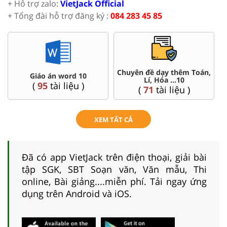
+ Hỗ trợ zalo:
VietJack Official
+ Tổng đài hỗ trợ đăng ký :
084 283 45 85
Chuyên đề dạy thêm Toán,
Giáo án word 10
Lí, Hóa ...10
(
95
tài liệu )
(
71
tài liệu )
XEM TẤT CẢ
Đã có app VietJack trên điện thoại, giải bài
tập SGK, SBT Soạn văn, Văn mẫu, Thi
online, Bài giảng....miễn phí. Tải ngay ứng
dụng trên Android và iOS.