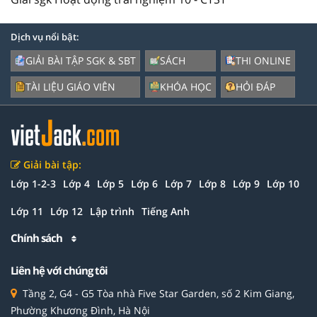
Dịch vụ nổi bật:
GIẢI BÀI TẬP SGK & SBT
SÁCH
THI ONLINE
TÀI LIỆU GIÁO VIÊN
KHÓA HỌC
HỎI ĐÁP
Giải bài tập:
Lớp 1-2-3
Lớp 4
Lớp 5
Lớp 6
Lớp 7
Lớp 8
Lớp 9
Lớp 10
Lớp 11
Lớp 12
Lập trình
Tiếng Anh
Chính sách
Liên hệ với chúng tôi
Tầng 2, G4 - G5 Tòa nhà Five Star Garden, số 2 Kim Giang,
Phường Khương Đình, Hà Nội