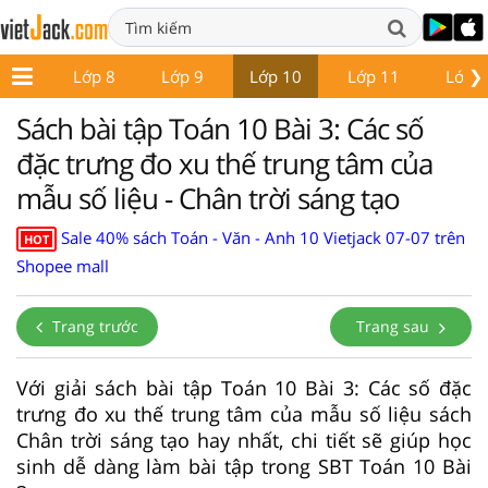
❯
ớp 7
Lớp 8
Lớp 9
Lớp 10
Lớp 11
Lớp 
Sách bài tập Toán 10 Bài 3: Các số
đặc trưng đo xu thế trung tâm của
mẫu số liệu - Chân trời sáng tạo
Sale 40% sách Toán - Văn - Anh 10 Vietjack 07-07 trên
HOT
Shopee mall
Trang trước
Trang sau
Với giải sách bài tập Toán 10 Bài 3: Các số đặc
trưng đo xu thế trung tâm của mẫu số liệu sách
Chân trời sáng tạo hay nhất, chi tiết sẽ giúp học
sinh dễ dàng làm bài tập trong SBT Toán 10 Bài