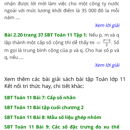
nhận được lời mời làm việc cho một công ty nước
ngoài với mức lương khởi điểm là 35 000 đô la mỗi
năm ....
Xem lời giải
Bài 2.20 trang 37 SBT Toán 11 Tập 1:
Nếu p, m và q
m
=
p
+
q
2
+
p
q
lập thành một cấp số cộng thì dễ thấy
=
. Số
m
2
m gọi là trung bình cộng của p và q. Cho hai số p và
q, nếu ....
Xem lời giải
Xem thêm các bài giải sách bài tập Toán lớp 11
Kết nối tri thức hay, chi tiết khác:
SBT Toán 11 Bài 7: Cấp số nhân
SBT Toán 11 Bài tập cuối chương 2
SBT Toán 11 Bài 8: Mẫu số liệu ghép nhóm
SBT Toán 11 Bài 9: Các số đặc trưng đo xu thế