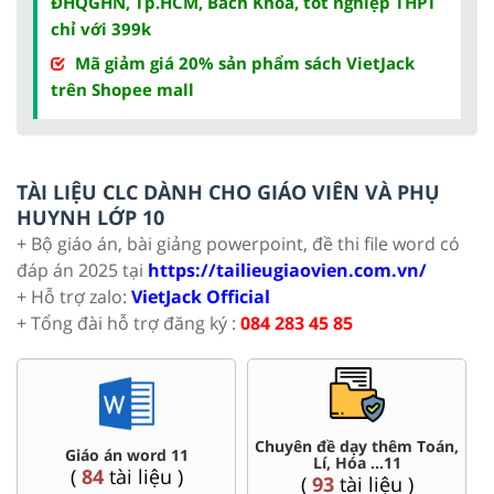
ĐHQGHN, Tp.HCM, Bách Khoa, tốt nghiệp THPT
chỉ với 399k
Mã giảm giá 20% sản phẩm sách VietJack
trên Shopee mall
TÀI LIỆU CLC DÀNH CHO GIÁO VIÊN VÀ PHỤ
HUYNH LỚP 10
+ Bộ giáo án, bài giảng powerpoint, đề thi file word có
đáp án 2025 tại
https://tailieugiaovien.com.vn/
+ Hỗ trợ zalo:
VietJack Official
+ Tổng đài hỗ trợ đăng ký :
084 283 45 85
Toán,
Đề thi HSG 11
Trắc nghiệm đúng sai 11
(
8
tài liệu )
(
8
tài liệu )