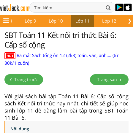
❯
Lớp 8
Lớp 9
Lớp 10
Lớp 11
Lớp 12
Gi
SBT Toán 11 Kết nối tri thức Bài 6:
Cấp số cộng
Ra mắt Sách tổng ôn 12 (2k8) toán, văn, anh.... (từ
HOT
80k/1 cuốn)
Trang trước
Trang sau
Với giải sách bài tập Toán 11 Bài 6: Cấp số cộng
sách Kết nối tri thức hay nhất, chi tiết sẽ giúp học
sinh lớp 11 dễ dàng làm bài tập trong SBT Toán
11 Bài 6.
Nội dung