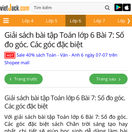
❯
Lớp 3
Lớp 4
Lớp 5
Lớp 6
Lớp 7
Lớp 8
Giải sách bài tập Toán lớp 6 Bài 7: Số
đo góc. Các góc đặc biệt
Sale 40% sách Toán - Văn - Anh 6 ngày 07-07 trên
HOT
Shopee mall
Trang trước
Trang sau
Giải sách bài tập Toán lớp 6 Bài 7: Số đo góc.
Các góc đặc biệt
Với giải sách bài tập Toán lớp 6 Bài 7: Số đo góc.
Các góc đặc biệt sách Chân trời sáng tạo hay
nhất, chi tiết sẽ giúp học sinh dễ dàng làm bài