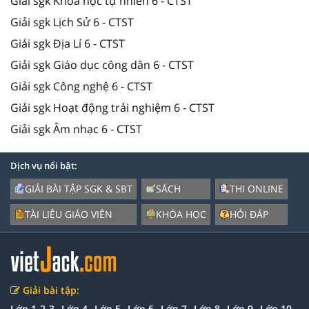
Giải sgk Khoa học tự nhiên 6 - CTST
Giải sgk Lịch Sử 6 - CTST
Giải sgk Địa Lí 6 - CTST
Giải sgk Giáo dục công dân 6 - CTST
Giải sgk Công nghệ 6 - CTST
Giải sgk Hoạt động trải nghiệm 6 - CTST
Giải sgk Âm nhạc 6 - CTST
Dịch vụ nổi bật:
GIẢI BÀI TẬP SGK & SBT
SÁCH
THI ONLINE
TÀI LIỆU GIÁO VIÊN
KHÓA HỌC
HỎI ĐÁP
Giải bài tập:
Lớp 1-2-3
Lớp 4
Lớp 5
Lớp 6
Lớp 7
Lớp 8
Lớp 9
Lớp 10