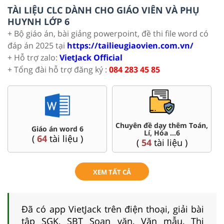
TÀI LIỆU CLC DÀNH CHO GIÁO VIÊN VÀ PHỤ
HUYNH LỚP 6
+ Bộ giáo án, bài giảng powerpoint, đề thi file word có
đáp án 2025 tại
https://tailieugiaovien.com.vn/
+ Hỗ trợ zalo:
VietJack Official
+ Tổng đài hỗ trợ đăng ký :
084 283 45 85
Chuyên đề dạy thêm Toán,
Giáo án word 6
Lí, Hóa ...6
(
64
tài liệu )
(
54
tài liệu )
XEM TẤT CẢ
Đã có app VietJack trên điện thoại, giải bài
tập SGK, SBT Soạn văn, Văn mẫu, Thi