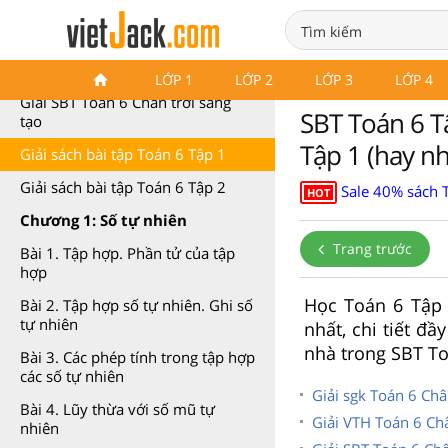
Sách bài tập Toán 6
LỚP 1
LỚP 2
LỚP 3
LỚP 4
Giải SBT Toán 6 Chân trời sáng
SBT Toán 6 Tậ
tạo
Tập 1 (hay nh
Giải sách bài tập Toán 6 Tập 1
Giải sách bài tập Toán 6 Tập 2
Sale 40% sách 
HOT
Chương 1: Số tự nhiên
Trang trước
Bài 1. Tập hợp. Phần tử của tập
hợp
Học Toán 6 Tập 1
Bài 2. Tập hợp số tự nhiên. Ghi số
tự nhiên
nhất, chi tiết đ
nhà trong SBT To
Bài 3. Các phép tính trong tập hợp
các số tự nhiên
Giải sgk Toán 6 Châ
Bài 4. Lũy thừa với số mũ tự
Giải VTH Toán 6 Châ
nhiên