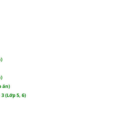
n)
n)
p án)
3 (Lớp 5, 6)