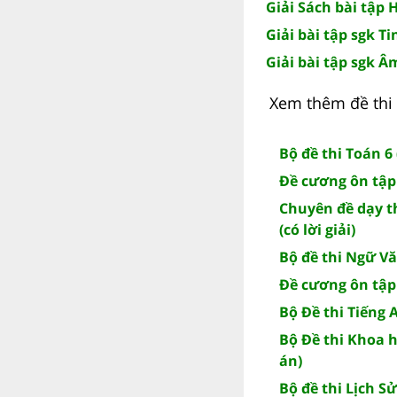
Giải Sách bài tập 
Giải bài tập sgk Ti
Giải bài tập sgk Â
Xem thêm đề thi 
Bộ đề thi Toán 6 
Đề cương ôn tập
Chuyên đề dạy 
(có lời giải)
Bộ đề thi Ngữ Vă
Đề cương ôn tập
Bộ Đề thi Tiếng 
Bộ Đề thi Khoa h
án)
Bộ đề thi Lịch Sử