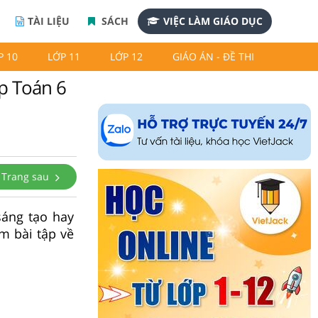
TÀI LIỆU
SÁCH
VIỆC LÀM GIÁO DỤC
P 10
LỚP 11
LỚP 12
GIÁO ÁN - ĐỀ THI
ập Toán 6
Trang sau
sáng tạo hay
m bài tập về