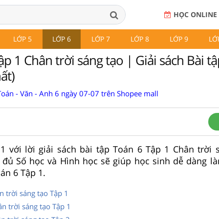
HỌC ONLINE
LỚP 5
LỚP 6
LỚP 7
LỚP 8
LỚP 9
LỚ
p 1 Chân trời sáng tạo | Giải sách Bài t
ất)
Toán - Văn - Anh 6 ngày 07-07 trên Shopee mall
 với lời giải sách bài tập Toán 6 Tập 1 Chân trời 
ầy đủ Số học và Hình học sẽ giúp học sinh dễ dàng là
án 6 Tập 1.
n trời sáng tạo Tập 1
n trời sáng tạo Tập 1