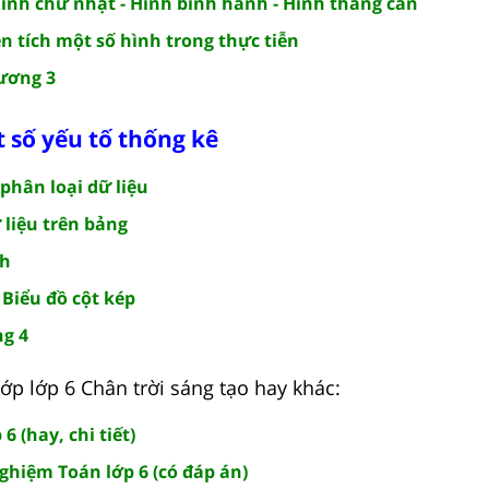
 Hình chữ nhật - Hình bình hành - Hình thang cân
iện tích một số hình trong thực tiễn
hương 3
 số yếu tố thống kê
 phân loại dữ liệu
ữ liệu trên bảng
nh
- Biểu đồ cột kép
ng 4
ớp lớp 6 Chân trời sáng tạo hay khác:
6 (hay, chi tiết)
nghiệm Toán lớp 6 (có đáp án)