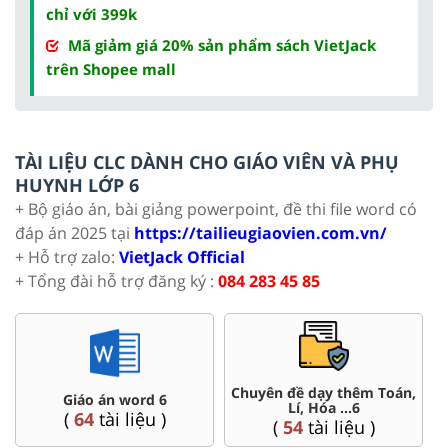
chỉ với 399k
Mã giảm giá 20% sản phẩm sách VietJack
trên Shopee mall
TÀI LIỆU CLC DÀNH CHO GIÁO VIÊN VÀ PHỤ
HUYNH LỚP 6
+ Bộ giáo án, bài giảng powerpoint, đề thi file word có
đáp án 2025 tại
https://tailieugiaovien.com.vn/
+ Hỗ trợ zalo:
VietJack Official
+ Tổng đài hỗ trợ đăng ký :
084 283 45 85
Chuyên đề dạy thêm Toán,
Giáo án word 6
Lí, Hóa ...6
(
64
tài liệu )
(
54
tài liệu )