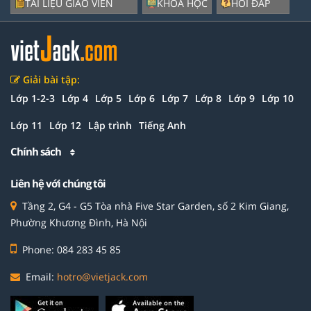
TÀI LIỆU GIÁO VIÊN
KHÓA HỌC
HỎI ĐÁP
Giải bài tập:
Lớp 1-2-3
Lớp 4
Lớp 5
Lớp 6
Lớp 7
Lớp 8
Lớp 9
Lớp 10
Lớp 11
Lớp 12
Lập trình
Tiếng Anh
Chính sách
Liên hệ với chúng tôi
Tầng 2, G4 - G5 Tòa nhà Five Star Garden, số 2 Kim Giang,
Phường Khương Đình, Hà Nội
Phone: 084 283 45 85
Email:
hotro@vietjack.com