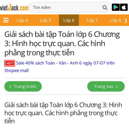
❯
p 3
Lớp 4
Lớp 5
Lớp 6
Lớp 7
Lớp 8
Giải sách bài tập Toán lớp 6 Chương
3: Hình học trực quan. Các hình
phẳng trong thực tiễn
Sale 40% sách Toán - Văn - Anh 6 ngày 07-07 trên
HOT
Shopee mall
Trang trước
Trang sau
Giải sách bài tập Toán lớp 6 Chương 3: Hình
học trực quan. Các hình phẳng trong thực
tiễn