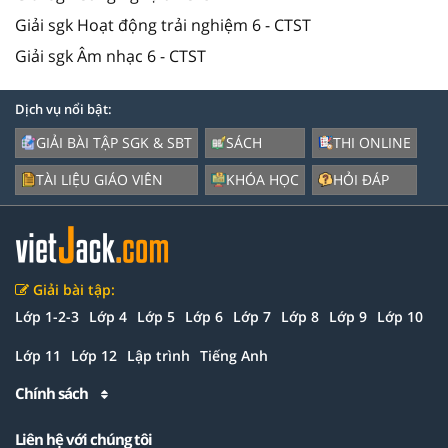
Giải sgk Hoạt động trải nghiệm 6 - CTST
Giải sgk Âm nhạc 6 - CTST
Dịch vụ nổi bật:
GIẢI BÀI TẬP SGK & SBT
SÁCH
THI ONLINE
TÀI LIỆU GIÁO VIÊN
KHÓA HỌC
HỎI ĐÁP
Giải bài tập:
Lớp 1-2-3
Lớp 4
Lớp 5
Lớp 6
Lớp 7
Lớp 8
Lớp 9
Lớp 10
Lớp 11
Lớp 12
Lập trình
Tiếng Anh
Chính sách
Liên hệ với chúng tôi