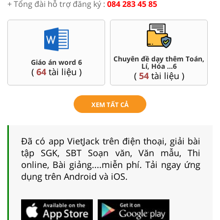
+ Tổng đài hỗ trợ đăng ký :
084 283 45 85
Chuyên đề dạy thêm Toán,
Giáo án word 6
Lí, Hóa ...6
(
64
tài liệu )
(
54
tài liệu )
XEM TẤT CẢ
Đã có app VietJack trên điện thoại, giải bài
tập SGK, SBT Soạn văn, Văn mẫu, Thi
online, Bài giảng....miễn phí. Tải ngay ứng
dụng trên Android và iOS.