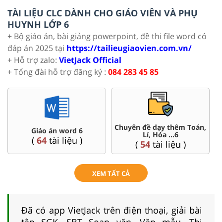
TÀI LIỆU CLC DÀNH CHO GIÁO VIÊN VÀ PHỤ
HUYNH LỚP 6
+ Bộ giáo án, bài giảng powerpoint, đề thi file word có
đáp án 2025 tại
https://tailieugiaovien.com.vn/
+ Hỗ trợ zalo:
VietJack Official
+ Tổng đài hỗ trợ đăng ký :
084 283 45 85
Chuyên đề dạy thêm Toán,
Giáo án word 6
Lí, Hóa ...6
(
64
tài liệu )
(
54
tài liệu )
XEM TẤT CẢ
Đã có app VietJack trên điện thoại, giải bài
tập SGK, SBT Soạn văn, Văn mẫu, Thi