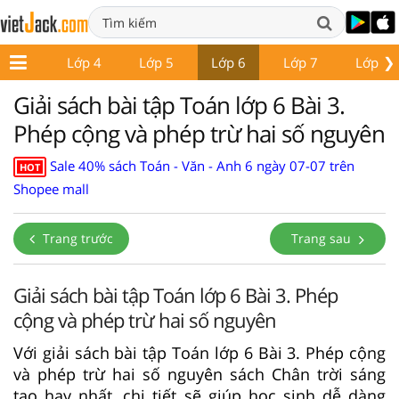
❯
Lớp 3
Lớp 4
Lớp 5
Lớp 6
Lớp 7
Lớp 8
Giải sách bài tập Toán lớp 6 Bài 3.
Phép cộng và phép trừ hai số nguyên
Sale 40% sách Toán - Văn - Anh 6 ngày 07-07 trên
HOT
Shopee mall
Trang trước
Trang sau
Giải sách bài tập Toán lớp 6 Bài 3. Phép
cộng và phép trừ hai số nguyên
Với giải sách bài tập Toán lớp 6 Bài 3. Phép cộng
và phép trừ hai số nguyên sách Chân trời sáng
tạo hay nhất, chi tiết sẽ giúp học sinh dễ dàng