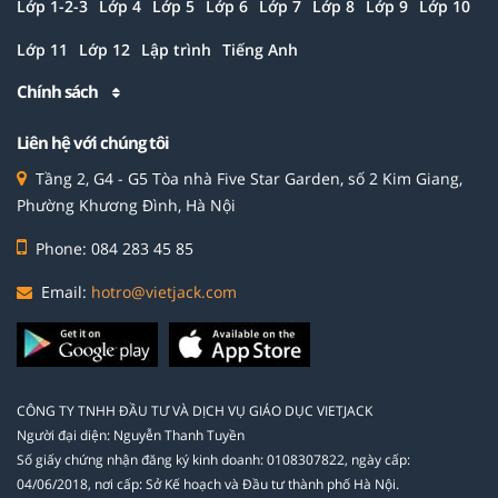
Lớp 1-2-3
Lớp 4
Lớp 5
Lớp 6
Lớp 7
Lớp 8
Lớp 9
Lớp 10
Lớp 11
Lớp 12
Lập trình
Tiếng Anh
Chính sách
Liên hệ với chúng tôi
Tầng 2, G4 - G5 Tòa nhà Five Star Garden, số 2 Kim Giang,
Phường Khương Đình, Hà Nội
Phone: 084 283 45 85
Email:
hotro@vietjack.com
CÔNG TY TNHH ĐẦU TƯ VÀ DỊCH VỤ GIÁO DỤC VIETJACK
Người đại diện: Nguyễn Thanh Tuyền
Số giấy chứng nhận đăng ký kinh doanh: 0108307822, ngày cấp:
04/06/2018, nơi cấp: Sở Kế hoạch và Đầu tư thành phố Hà Nội.