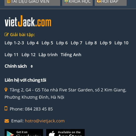
TÀI LIỆU GIÁO VIÊN
KHÓA HỌC
HỎI ĐÁP
Giải bài tập:
Lớp 1-2-3
Lớp 4
Lớp 5
Lớp 6
Lớp 7
Lớp 8
Lớp 9
Lớp 10
Lớp 11
Lớp 12
Lập trình
Tiếng Anh
Chính sách
Liên hệ với chúng tôi
Tầng 2, G4 - G5 Tòa nhà Five Star Garden, số 2 Kim Giang,
Phường Khương Đình, Hà Nội
Phone: 084 283 45 85
Email:
hotro@vietjack.com