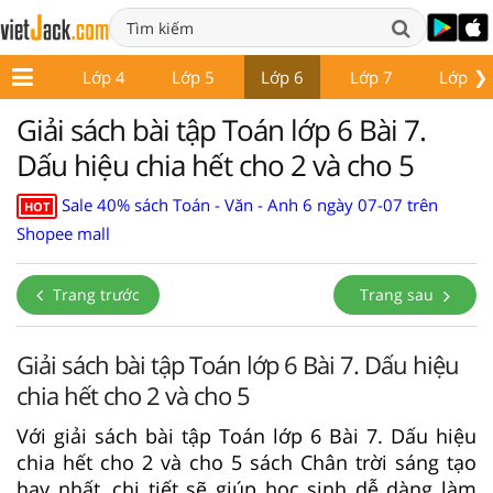
❯
Lớp 3
Lớp 4
Lớp 5
Lớp 6
Lớp 7
Lớp 8
Giải sách bài tập Toán lớp 6 Bài 7.
Dấu hiệu chia hết cho 2 và cho 5
Sale 40% sách Toán - Văn - Anh 6 ngày 07-07 trên
HOT
Shopee mall
Trang trước
Trang sau
Giải sách bài tập Toán lớp 6 Bài 7. Dấu hiệu
chia hết cho 2 và cho 5
Với giải sách bài tập Toán lớp 6 Bài 7. Dấu hiệu
chia hết cho 2 và cho 5 sách Chân trời sáng tạo
hay nhất, chi tiết sẽ giúp học sinh dễ dàng làm