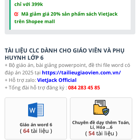
chỉ với 399k
Mã giảm giá 20% sản phẩm sách VietJack
trên Shopee mall
TÀI LIỆU CLC DÀNH CHO GIÁO VIÊN VÀ PHỤ
HUYNH LỚP 6
+ Bộ giáo án, bài giảng powerpoint, đề thi file word có
đáp án 2025 tại
https://tailieugiaovien.com.vn/
+ Hỗ trợ zalo:
VietJack Official
+ Tổng đài hỗ trợ đăng ký :
084 283 45 85
Chuyên đề dạy thêm Toán,
Giáo án word 6
Lí, Hóa ...6
(
64
tài liệu )
(
54
tài liệu )