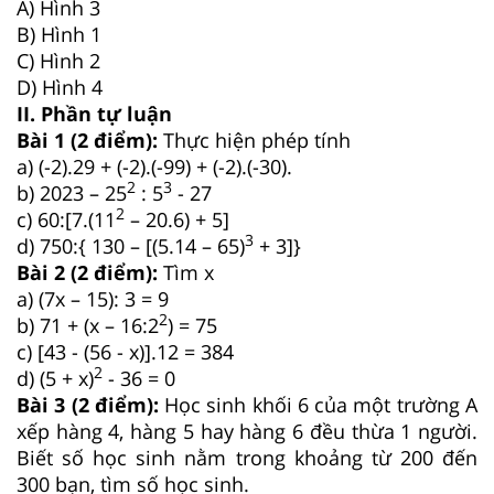
A) Hình 3
B) Hình 1
C) Hình 2
D) Hình 4
II. Phần tự luận
Bài 1 (2 điểm):
Thực hiện phép tính
a)
(-2).29 + (-2).(-99) + (-2).(-30).
2
3
b)
2023 – 25
: 5
- 27
2
c)
60:[7.(11
– 20.6) + 5]
3
d)
750:{ 130 – [(5.14 – 65)
+ 3]}
Bài 2 (2 điểm):
Tìm x
a) (7x – 15): 3 = 9
2
b) 71 + (x – 16:2
) = 75
c) [43 - (56 - x)].12 = 384
2
d) (5 + x)
- 36 = 0
Bài 3 (2 điểm):
Học sinh khối 6 của một trường A
xếp hàng 4, hàng 5 hay hàng 6 đều thừa 1 người.
Biết số học sinh nằm trong khoảng từ 200 đến
300 bạn, tìm số học sinh.