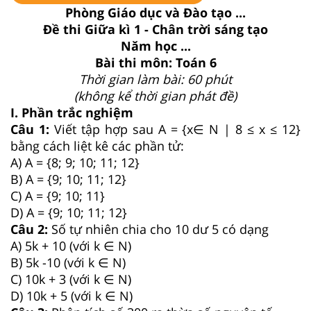
Phòng Giáo dục và Đào tạo ...
Đề thi Giữa kì 1 - Chân trời sáng tạo
Năm học ...
Bài thi môn: Toán 6
Thời gian làm bài: 60 phút
(không kể thời gian phát đề)
I. Phần trắc nghiệm
Câu 1:
Viết tập hợp sau A = {x∈ N | 8 ≤ x ≤ 12}
bằng cách liệt kê các phần tử:
A) A = {8; 9; 10; 11; 12}
B) A = {9; 10; 11; 12}
C) A = {9; 10; 11}
D) A = {9; 10; 11; 12}
Câu 2:
Số tự nhiên chia cho 10 dư 5 có dạng
A) 5k + 10 (với k ∈ N)
B) 5k -10 (với k ∈ N)
C) 10k + 3 (với k ∈ N)
D) 10k + 5 (với k ∈ N)