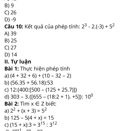
B) 9
C) 26
D) -9
3
2
Câu 10:
Kết quả của phép tính: 2
- 2.(-3) + 5
A) 39
B) 25
C) 27
D) 14
II. Tự luận
Bài 1:
Thực hiện phép tính
a) (4 + 32 + 6) + (10 – 32 – 2)
b) (56.35 + 56.18):53
c) 12:{400:[500 – (125 + 25.7)]}
0
d) 303 – 3.{[655 – (18:2 + 1). +5]}: 10
Bài 2:
Tìm x ∈ Z biết:
2
2
a) 2
+ (x + 3) = 5
b) 125 – 5(4 + x) = 15
15
12
c) (15 + x):3 = 3
: 3
x+1
x