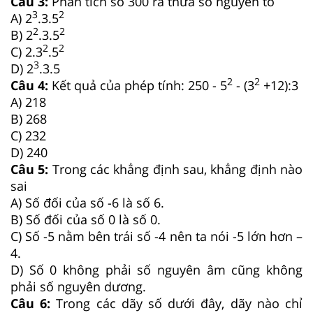
Câu 3:
Phân tích số 300 ra thừa số nguyên tố
3
2
A) 2
.3.5
2
2
B) 2
.3.5
2
2
C) 2.3
.5
3
D) 2
.3.5
2
2
Câu 4:
Kết quả của phép tính: 250 - 5
- (3
+12):3
A) 218
B) 268
C) 232
D) 240
Câu 5:
Trong các khẳng định sau, khẳng định nào
sai
A) Số đối của số -6 là số 6.
B) Số đối của số 0 là số 0.
C) Số -5 nằm bên trái số -4 nên ta nói -5 lớn hơn –
4.
D) Số 0 không phải số nguyên âm cũng không
phải số nguyên dương.
Câu 6:
Trong các dãy số dưới đây, dãy nào chỉ