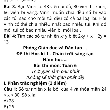
d) 2
- 2
= 32
Bài 3:
Bạn Vinh có 48 viên bi đỏ, 30 viên bi xanh,
66 viên bi vàng. Vinh muốn chia đều số bi vào
các túi sao cho mỗi túi đều có cả ba loại bi. Hỏi
Vinh có thể chia nhiều nhất bao nhiêu túi. Khi đó
mỗi túi có bao nhiêu viên bi mỗi loại.
Bài 4:
Tìm các số tự nhiên x; y biết 2xy + x + 2y =
13
Phòng Giáo dục và Đào tạo ...
Đề thi Học kì 1 - Chân trời sáng tạo
Năm học ...
Bài thi môn: Toán 6
Thời gian làm bài: phút
(không kể thời gian phát đề)
I. Phần trắc nghiệm (2 điểm)
Câu 1:
Số tự nhiên x là bội của 4 và thỏa mãn 24
< x < 30. Số x là:
A) 28
B) 26