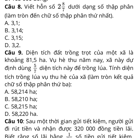
2
8
7
8
2
Câu 8.
Viết hỗn số
dưới dạng số thập phân
7
(làm tròn đến chữ số thập phân thứ nhất).
A. 3,1;
B. 3,14;
C. 3,15;
D. 3,2.
Câu 9.
Diện tích đất trồng trọt của một xã là
khoảng 81,5 ha. Vụ hè thu năm nay, xã này dự
5
7
5
định dùng
diện tích này để trồng lúa. Tính diện
7
tích trồng lúa vụ thu hè của xã (làm tròn kết quả
chữ số thập phân thứ ba):
A. 58,214 ha;
B. 58,210 ha;
C. 58,215 ha;
D. 58,220 ha.
Câu 10
: Sau một thời gian gửi tiết kiệm, người gửi
đi rút tiền và nhận được 320 000 đồng tiền lãi.
1
25
1
Biết rằng số lãi bằng
số tiền gửi tiết kiệm.