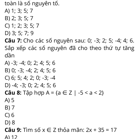
toàn là số nguyên tố.
A) 1; 3; 5; 7
B) 2; 3; 5; 7
C) 1; 2; 3; 5; 7
D) 3; 5; 7; 9
Câu 7:
Cho các số nguyên sau: 0; -3; 2; 5; -4; 4; 6.
Sắp xếp các số nguyên đã cho theo thứ tự tăng
dần
A) -3; -4; 0; 2; 4; 5; 6
B) 0; -3; -4; 2; 4; 5; 6
C) 6; 5; 4; 2; 0; -3; -4
D) -4; -3; 0; 2; 4; 5; 6
Câu 8:
Tập hợp A = {a ∈ Z | -5 < a < 2}
A) 5
B) 7
C) 6
D) 8
Câu 9:
Tìm số x ∈ Z thỏa mãn: 2x + 35 = 17
A) 12