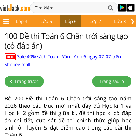
❯
 3
Lớp 4
Lớp 5
Lớp 6
Lớp 7
Lớp 8
100 Đề thi Toán 6 Chân trời sáng tạo
(có đáp án)
Sale 40% sách Toán - Văn - Anh 6 ngày 07-07 trên
HOT
Shopee mall
Trang trước
Trang sau
Bộ 200 Đề thi Toán 6 Chân trời sáng tạo năm
2026 theo cấu trúc mới nhất đầy đủ Học kì 1 và
Học kì 2 gồm đề thi giữa kì, đề thi học kì có đáp
án chi tiết, cực sát đề thi chính thức giúp học
sinh ôn luyện & đạt điểm cao trong các bài thi
Toán 6.