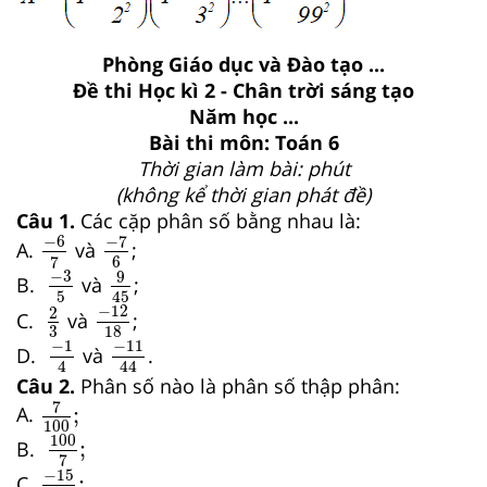
Phòng Giáo dục và Đào tạo ...
Đề thi Học kì 2 - Chân trời sáng tạo
Năm học ...
Bài thi môn: Toán 6
Thời gian làm bài: phút
(không kể thời gian phát đề)
Câu 1.
Các cặp phân số bằng nhau là:
−
7
6
−
6
7
−
7
−
6
A.
và
;
6
7
−
3
5
9
45
−
3
9
B.
và
;
5
45
−
12
18
2
3
−
12
2
C.
và
;
3
18
−
1
4
−
11
44
−
1
−
11
D.
và
.
4
44
Câu 2.
Phân số nào là phân số thập phân:
7
100
;
7
;
A.
100
100
7
;
100
;
B.
7
−
15
10
,
5
;
−
15
;
C.