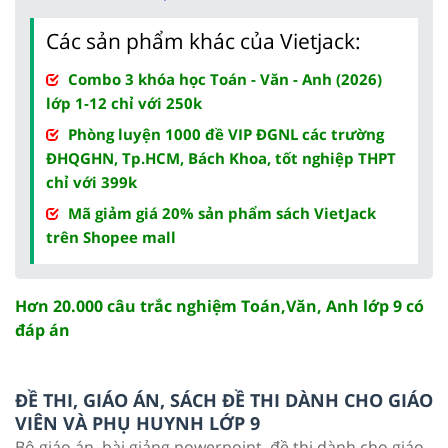
Các sản phẩm khác của Vietjack:
Combo 3 khóa học Toán - Văn - Anh (2026)
lớp 1-12 chỉ với 250k
Phòng luyện 1000 đề VIP ĐGNL các trường
ĐHQGHN, Tp.HCM, Bách Khoa, tốt nghiệp THPT
chỉ với 399k
Mã giảm giá 20% sản phẩm sách VietJack
trên Shopee mall
Hơn 20.000 câu trắc nghiệm Toán,Văn, Anh lớp 9 có
đáp án
ĐỀ THI, GIÁO ÁN, SÁCH ĐỀ THI DÀNH CHO GIÁO
VIÊN VÀ PHỤ HUYNH LỚP 9
Bộ giáo án, bài giảng powerpoint, đề thi dành cho giáo