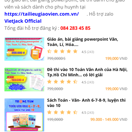
viên và sách dành cho phụ huynh tại
https://tailieugiaovien.com.vn/
. Hỗ trợ zalo
VietJack Official
Tổng đài hỗ trợ đăng ký :
084 283 45 85
Giáo án, bài giảng powerpoint Văn,
Toán, Lí, Hóa....
4.5
(243)
799,000ĐS
199,000
VNĐ
Đề thi vào 10 Toán Văn Anh của Hà Nội,
Tp.Hồ Chí Minh... có lời giải
4.5
(243)
799,000Đ
199,000
VNĐ
Sách Toán - Văn- Anh 6-7-8-9, luyện thi
vào 10
4.5
(243)
199,000Đ
99.000 - 149.000
VNĐ