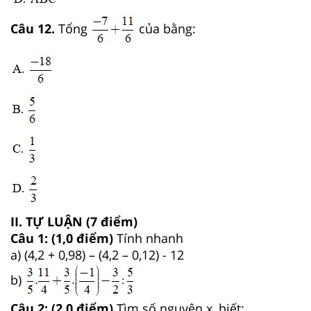
Câu 12.
Tổng
của bằng:
II. TỰ LUẬN (7 điểm)
Câu 1: (1,0 điểm)
Tính nhanh
a) (4,2 + 0,98) – (4,2 – 0,12) - 12
b)
Câu 2: (2,0 điểm)
Tìm số nguyên x, biết: