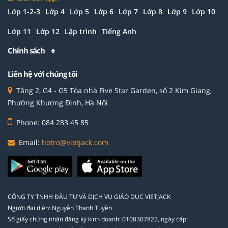
Lớp 1-2-3
Lớp 4
Lớp 5
Lớp 6
Lớp 7
Lớp 8
Lớp 9
Lớp 10
Lớp 11
Lớp 12
Lập trình
Tiếng Anh
Chính sách
Liên hệ với chúng tôi
Tầng 2, G4 - G5 Tòa nhà Five Star Garden, số 2 Kim Giang,
Phường Khương Đình, Hà Nội
Phone: 084 283 45 85
Email:
hotro@vietjack.com
CÔNG TY TNHH ĐẦU TƯ VÀ DỊCH VỤ GIÁO DỤC VIETJACK
Người đại diện: Nguyễn Thanh Tuyền
Số giấy chứng nhận đăng ký kinh doanh: 0108307822, ngày cấp: