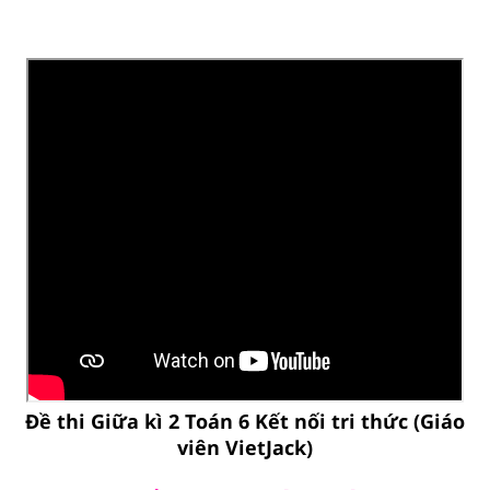
Đề thi Giữa kì 2 Toán 6 Kết nối tri thức (Giáo
viên VietJack)