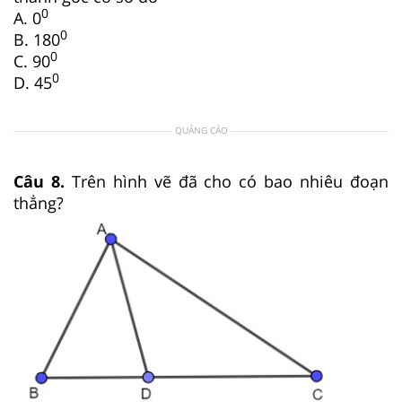
0
A. 0
0
B. 180
0
C. 90
0
D. 45
QUẢNG CÁO
Câu 8.
Trên hình vẽ đã cho có bao nhiêu đoạn
thẳng?