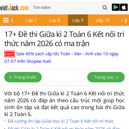
❯
Lớp 6
Lớp 7
Lớp 8
Lớp 9
Lớp 10
Lớp
17+ Đề thi Giữa kì 2 Toán 6 Kết nối tri
thức năm 2026 có ma trận
Sale 40% sách cấp tốc Toán - Văn - Anh vào 10 ngày
HOT
07-07 trên Shopee mall
Trang trước
Trang sau
Với bộ 17+ Đề thi Giữa kì 2 Toán 6 Kết nối tri thức
năm 2026 có đáp án theo cấu trúc mới giúp học
sinh ôn tập và đạt kết quả cao trong bài thi Giữa
kì 2 Toán 6.
Đề cương ôn tập Giữa Học kì 2 Toán 6 Kết nối tri thức
Đề thi Giữa kì 2 Toán 6 Kết nối tri thức năm 2026 có đáp