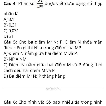
Câu 4:
Phân số
được viết dưới dạng số thập
phân là
A) 3,1
B) 0,31
C) 0,031
D) 31
Câu 5:
Cho ba điểm M; N; P. Điểm N thỏa mãn
điều kiện gì thì N là trung điểm của MP
A) Điểm N nằm giữa hai điểm M và P
B) NP = NM
C) Điểm N nằm giữa hai điểm M và P đồng thời
cách đều hai điểm M và P
D) Ba điểm M; N; P thẳng hàng
QUẢNG CÁO
Câu 6:
Cho hình vẽ: Có bao nhiêu tia trong hình