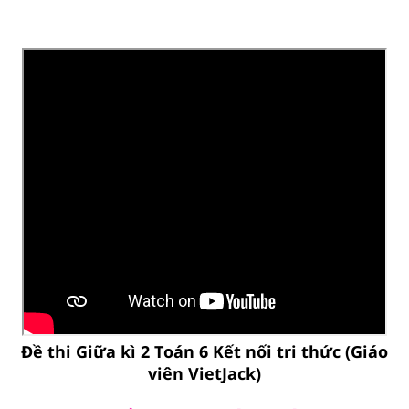
Đề thi Giữa kì 2 Toán 6 Kết nối tri thức (Giáo
viên VietJack)