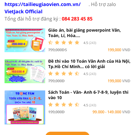
https://tailieugiaovien.com.vn/
. Hỗ trợ zalo
VietJack Official
Tổng đài hỗ trợ đăng ký :
084 283 45 85
Giáo án, bài giảng powerpoint Văn,
Toán, Lí, Hóa....
4.5
(243)
799,000ĐS
199,000
VNĐ
Đề thi vào 10 Toán Văn Anh của Hà Nội,
Tp.Hồ Chí Minh... có lời giải
4.5
(243)
799,000Đ
199,000
VNĐ
Sách Toán - Văn- Anh 6-7-8-9, luyện thi
vào 10
4.5
(243)
199,000Đ
99.000 - 149.000
VNĐ