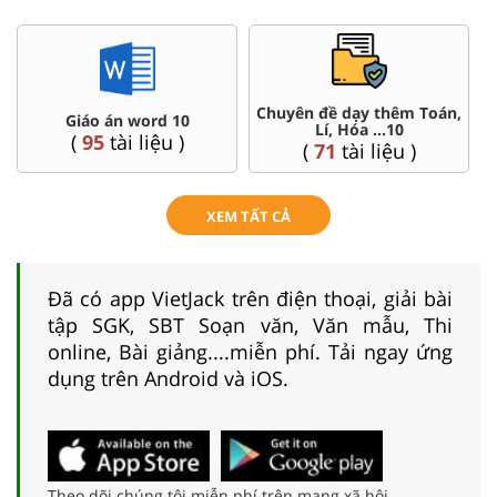
Chuyên đề dạy thêm Toán,
Giáo án word 10
Lí, Hóa ...10
(
95
tài liệu )
(
71
tài liệu )
XEM TẤT CẢ
Đã có app VietJack trên điện thoại, giải bài
tập SGK, SBT Soạn văn, Văn mẫu, Thi
online, Bài giảng....miễn phí. Tải ngay ứng
dụng trên Android và iOS.
Theo dõi chúng tôi miễn phí trên mạng xã hội