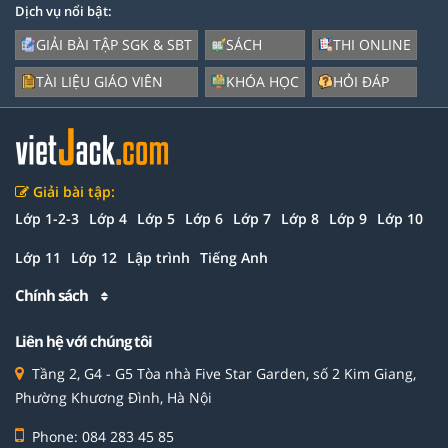
Dịch vụ nổi bật:
GIẢI BÀI TẬP SGK & SBT
SÁCH
THI ONLINE
TÀI LIỆU GIÁO VIÊN
KHÓA HỌC
HỎI ĐÁP
Giải bài tập:
Lớp 1-2-3
Lớp 4
Lớp 5
Lớp 6
Lớp 7
Lớp 8
Lớp 9
Lớp 10
Lớp 11
Lớp 12
Lập trình
Tiếng Anh
Chính sách
Liên hệ với chúng tôi
Tầng 2, G4 - G5 Tòa nhà Five Star Garden, số 2 Kim Giang,
Phường Khương Đình, Hà Nội
Phone: 084 283 45 85