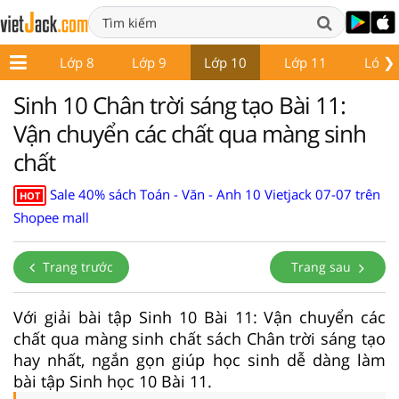
❯
ớp 7
Lớp 8
Lớp 9
Lớp 10
Lớp 11
Lớp 
Sinh 10 Chân trời sáng tạo Bài 11:
Vận chuyển các chất qua màng sinh
chất
Sale 40% sách Toán - Văn - Anh 10 Vietjack 07-07 trên
HOT
Shopee mall
Trang trước
Trang sau
Với giải bài tập Sinh 10 Bài 11: Vận chuyển các
chất qua màng sinh chất sách Chân trời sáng tạo
hay nhất, ngắn gọn giúp học sinh dễ dàng làm
bài tập Sinh học 10 Bài 11.