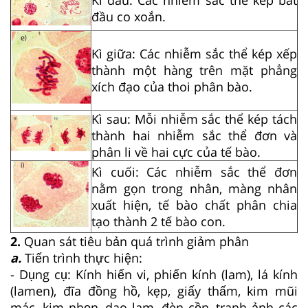
đầu co xoắn.
Kì giữa: Các nhiễm sắc thể kép xếp
thành một hàng trên mặt phẳng
xích đạo của thoi phân bào.
Kì sau: Mỗi nhiễm sắc thể kép tách
thành hai nhiễm sắc thể đơn và
phân li về hai cực của tế bào.
Kì cuối:
Các nhiễm sắc thể đơn
nằm gọn trong nhân, màng nhân
xuất hiện, tế bào chất phân chia
tạo thành 2 tế bào con.
2.
Quan sát tiêu bản quá trình giảm phân
a.
Tiến trình thực hiện:
- Dụng cụ: Kính hiển vi, phiến kính (lam), lá kính
(lamen), đĩa đồng hồ, kẹp, giấy thấm, kim mũi
mác, kim nhọn, dao lam, đèn cồn, tranh ảnh các