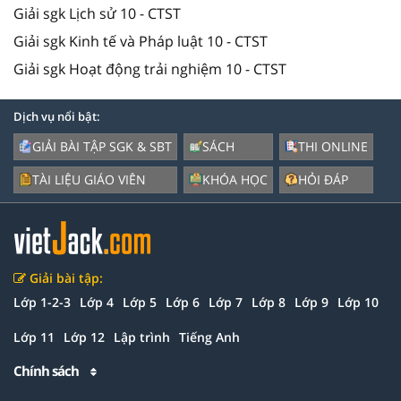
Giải sgk Lịch sử 10 - CTST
Giải sgk Kinh tế và Pháp luật 10 - CTST
Giải sgk Hoạt động trải nghiệm 10 - CTST
Dịch vụ nổi bật:
GIẢI BÀI TẬP SGK & SBT
SÁCH
THI ONLINE
TÀI LIỆU GIÁO VIÊN
KHÓA HỌC
HỎI ĐÁP
Giải bài tập:
Lớp 1-2-3
Lớp 4
Lớp 5
Lớp 6
Lớp 7
Lớp 8
Lớp 9
Lớp 10
Lớp 11
Lớp 12
Lập trình
Tiếng Anh
Chính sách