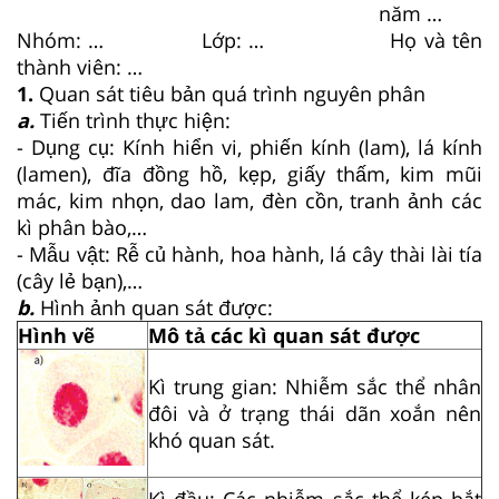
năm …
Nhóm: …
Lớp: …
Họ và tên
thành viên: …
1.
Quan sát tiêu bản quá trình nguyên phân
a.
Tiến trình thực hiện:
- Dụng cụ: Kính hiển vi, phiến kính (lam), lá kính
(lamen), đĩa đồng hồ, kẹp, giấy thấm, kim mũi
mác, kim nhọn, dao lam, đèn cồn, tranh ảnh các
kì phân bào,…
- Mẫu vật: Rễ củ hành, hoa hành, lá cây thài lài tía
(cây lẻ bạn),…
b.
Hình ảnh quan sát được:
Hình vẽ
Mô tả các kì quan sát được
Kì trung gian: Nhiễm sắc thể nhân
đôi và ở trạng thái dãn xoắn nên
khó quan sát.
Kì đầu: Các nhiễm sắc thể kép bắt