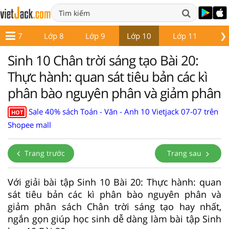
❯
Lớp 7
Lớp 8
Lớp 9
Lớp 10
Lớp 11
Lớ
Sinh 10 Chân trời sáng tạo Bài 20:
Thực hành: quan sát tiêu bản các kì
phân bào nguyên phân và giảm phân
Sale 40% sách Toán - Văn - Anh 10 Vietjack 07-07 trên
HOT
Shopee mall
Trang trước
Trang sau
Với giải bài tập Sinh 10 Bài 20: Thực hành: quan
sát tiêu bản các kì phân bào nguyên phân và
giảm phân sách Chân trời sáng tạo hay nhất,
ngắn gọn giúp học sinh dễ dàng làm bài tập Sinh