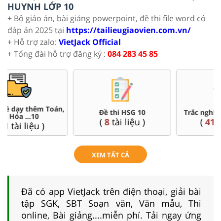
HUYNH LỚP 10
+ Bộ giáo án, bài giảng powerpoint, đề thi file word có
đáp án 2025 tại
https://tailieugiaovien.com.vn/
+ Hỗ trợ zalo:
VietJack Official
+ Tổng đài hỗ trợ đăng ký :
084 283 45 85
Đề thi HSG 10
Trắc nghiệm đúng sai 10
(
8
tài liệu )
(
41
tài liệu )
XEM TẤT CẢ
Đã có app VietJack trên điện thoại, giải bài
tập SGK, SBT Soạn văn, Văn mẫu, Thi
online, Bài giảng....miễn phí. Tải ngay ứng