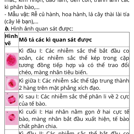
kì phân bào,…
- Mẫu vật: Rễ củ hành, hoa hành, lá cây thài lài tía
(cây lẻ bạn),…
b.
Hình ảnh quan sát được:
Hình
Mô tả các kì quan sát được
vẽ
Kì đầu I: Các nhiễm sắc thể bắt đầu co
xoắn, các nhiễm sắc thể kép trong cặp
tương đồng tiếp hợp và có thể trao đổi
chéo, màng nhân tiêu biến.
Kì giữa I: Các nhiễm sắc thể tập trung thành
2 hàng trên mặt phẳng xích đạo.
Kì sau I: Các nhiễm sắc thể phân li về 2 cực
của tế bào.
Kì cuối I: Hai nhân nằm gọn ở hai cực tế
bào, màng nhân bắt đầu xuất hiện, tế bào
chất phân chia.
Kì đầu II: Các nhiễm sắc thể bắt đầu co