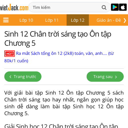
❯
ớp 9
Lớp 10
Lớp 11
Lớp 12
Giáo án - Đề thi
Sinh 12 Chân trời sáng tạo Ôn tập
Chương 5
Ra mắt Sách tổng ôn 12 (2k8) toán, văn, anh.... (từ
HOT
80k/1 cuốn)
Trang trước
Trang sau
Với giải bài tập Sinh 12 Ôn tập Chương 5 sách
Chân trời sáng tạo hay nhất, ngắn gọn giúp học
sinh dễ dàng làm bài tập Sinh học 12 Ôn tập
Chương 5.
Giải Sinh học 12 Chân trời sáng tạo Ôn tập