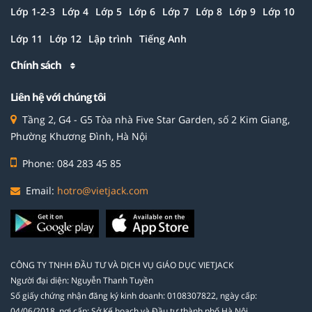
Lớp 1-2-3
Lớp 4
Lớp 5
Lớp 6
Lớp 7
Lớp 8
Lớp 9
Lớp 10
Lớp 11
Lớp 12
Lập trình
Tiếng Anh
Chính sách
Liên hệ với chúng tôi
Tầng 2, G4 - G5 Tòa nhà Five Star Garden, số 2 Kim Giang,
Phường Khương Đình, Hà Nội
Phone: 084 283 45 85
Email:
hotro@vietjack.com
CÔNG TY TNHH ĐẦU TƯ VÀ DỊCH VỤ GIÁO DỤC VIETJACK
Người đại diện: Nguyễn Thanh Tuyền
Số giấy chứng nhận đăng ký kinh doanh: 0108307822, ngày cấp:
04/06/2018, nơi cấp: Sở Kế hoạch và Đầu tư thành phố Hà Nội.