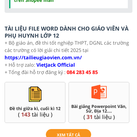
TÀI LIỆU FILE WORD DÀNH CHO GIÁO VIÊN VÀ
PHỤ HUYNH LỚP 12
+ Bộ giáo án, đề thi tốt nghiệp THPT, DGNL các trường
các trường có lời giải chi tiết 2025 tại
https://tailieugiaovien.com.vn/
+ Hỗ trợ zalo:
VietJack Official
+ Tổng đài hỗ trợ đăng ký :
084 283 45 85
Bài giảng Powerpoint Văn,
C
Đề thi giữa kì, cuối kì 12
Sử, Địa 12....
(
143
tài liệu )
(
31
tài liệu )
XEM TẤT CẢ