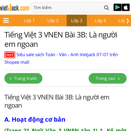
❯
Lớp 1
Lớp 2
Lớp 3
Lớp 4
Lớp 5
Tiếng Việt 3 VNEN Bài 3B: Là người
em ngoan
Siêu sale sách Toán - Văn - Anh Vietjack 07-07 trên
HOT
Shopee mall
Trang trước
Trang sau
Tiếng Việt 3 VNEN Bài 3B: Là người em
ngoan
A. Hoạt động cơ bản
(Trang 21 Ngữ Văn 3 VNEN tập 1) 1. Kể một