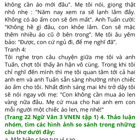
không cần áo mới đâu". Mẹ tôi nói, giọng thật
nhỏ nhẹ : "Năm nay xem ra sẽ lạnh lắm đấy.
Không có áo ấm con sẽ ốm mất". Anh Tuấn cười:
"Không hề gì đâu, con khỏe lắm. Con sẽ mặc
thêm nhiều áo cũ ở bên trong”. Mẹ tôi âu yếm
bảo: "Được, con cứ ngủ đi, để mẹ nghĩ đã”.
Tranh 4:
Tôi nghe trọn câu chuyện giữa mẹ tôi và anh
Tuấn, chợt tôi thấy ân hận vô cùng. Trong khi tôi
chỉ nghĩ đến mình thì mẹ tôi quan tâm tới cả hai
anh em và anh Tuấn sẵn sàng nhường nhịn chiếc
áo ấm cho tôi. Nhất định sáng mai khi trở dậy tôi
sẽ nói ngay với mẹ: "Con không cần mua áo len
vàng nữa đâu. Mẹ cứ mua cho hai anh em con
mỗi người một chiếc áo len, mẹ nhé!"
(Trang 22 Ngữ Văn 3 VNEN tập 1) 4. Thảo luận
nhóm, tìm các hình ảnh so sánh trong những
câu thơ dưới đây:
a. Mắt hiền sáng tựa vì sao