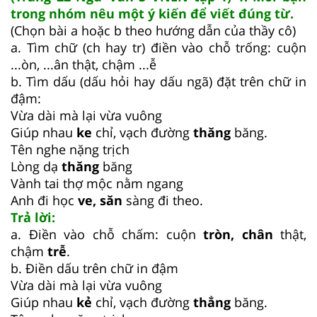
trong nhóm nêu một ý kiến để viết đúng từ.
(Chọn bài a hoặc b theo hướng dẫn của thầy cô)
a. Tìm chữ (ch hay tr) điền vào chỗ trống: cuộn
...òn, ...ân thật, chậm ...ễ
b. Tìm dấu (dấu hỏi hay dấu ngã) đặt trên chữ in
đậm:
Vừa dài mà lại vừa vuông
Giúp nhau
ke
chỉ, vạch đường
thăng
băng.
Tên nghe nặng trịch
Lòng dạ
thăng
băng
Vành tai thợ mộc nằm ngang
Anh đi học
ve, săn
sàng đi theo.
Trả lời:
a. Điền vào chỗ chấm: cuộn
tròn, chân
thật,
chậm
trễ
.
b. Điền dấu trên chữ in đậm
Vừa dài mà lại vừa vuông
Giúp nhau
kẻ
chỉ, vạch đường
thẳng
băng.