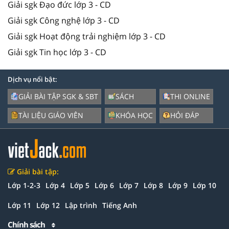
Giải sgk Đạo đức lớp 3 - CD
Giải sgk Công nghệ lớp 3 - CD
Giải sgk Hoạt động trải nghiệm lớp 3 - CD
Giải sgk Tin học lớp 3 - CD
Dịch vụ nổi bật:
GIẢI BÀI TẬP SGK & SBT
SÁCH
THI ONLINE
TÀI LIỆU GIÁO VIÊN
KHÓA HỌC
HỎI ĐÁP
Giải bài tập:
Lớp 1-2-3
Lớp 4
Lớp 5
Lớp 6
Lớp 7
Lớp 8
Lớp 9
Lớp 10
Lớp 11
Lớp 12
Lập trình
Tiếng Anh
Chính sách