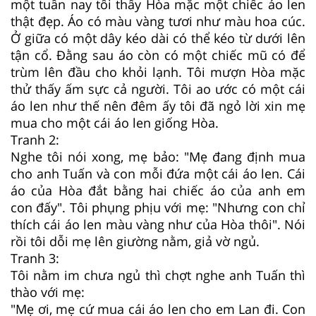
một tuần nay tôi thấy Hòa mặc một chiếc áo len
thật đẹp. Áo có màu vàng tươi như màu hoa cúc.
Ở giữa có một dây kéo dài có thể kéo từ dưới lên
tận cổ. Đằng sau áo còn có một chiếc mũ có để
trùm lên đầu cho khỏi lạnh. Tôi mượn Hòa mặc
thử thấy ấm sực cả người. Tôi ao ước có một cái
áo len như thế nên đêm ấy tôi đã ngỏ lời xin mẹ
mua cho một cái áo len giống Hòa.
Tranh 2:
Nghe tôi nói xong, mẹ bảo: "Mẹ đang định mua
cho anh Tuấn và con mỗi đứa một cái áo len. Cái
áo của Hòa đắt bằng hai chiếc áo của anh em
con đấy". Tôi phụng phịu với mẹ: "Nhưng con chỉ
thích cái áo len màu vàng như của Hòa thôi". Nói
rồi tôi dỗi mẹ lên giường nằm, giả vờ ngủ.
Tranh 3:
Tôi nằm im chưa ngủ thì chợt nghe anh Tuấn thì
thào với mẹ:
"Mẹ ơi, mẹ cứ mua cái áo len cho em Lan đi. Con