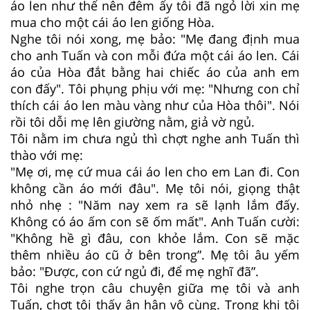
áo len như thế nên đêm ấy tôi đã ngỏ lời xin mẹ
mua cho một cái áo len giống Hòa.
Nghe tôi nói xong, mẹ bảo: "Mẹ đang định mua
cho anh Tuấn và con mỗi đứa một cái áo len. Cái
áo của Hòa đắt bằng hai chiếc áo của anh em
con đấy". Tôi phụng phịu với mẹ: "Nhưng con chỉ
thích cái áo len màu vàng như của Hòa thôi". Nói
rồi tôi dỗi mẹ lên giường nằm, giả vờ ngủ.
Tôi nằm im chưa ngủ thì chợt nghe anh Tuấn thì
thào với mẹ:
"Mẹ ơi, mẹ cứ mua cái áo len cho em Lan đi. Con
không cần áo mới đâu". Mẹ tôi nói, giọng thật
nhỏ nhẹ : "Năm nay xem ra sẽ lạnh lắm đấy.
Không có áo ấm con sẽ ốm mất". Anh Tuấn cười:
"Không hề gì đâu, con khỏe lắm. Con sẽ mặc
thêm nhiều áo cũ ở bên trong”. Mẹ tôi âu yếm
bảo: "Được, con cứ ngủ đi, để mẹ nghĩ đã”.
Tôi nghe trọn câu chuyện giữa mẹ tôi và anh
Tuấn, chợt tôi thấy ân hận vô cùng. Trong khi tôi