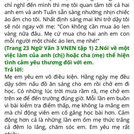
chỉ nghĩ đến mình thì mẹ tôi quan tâm tới cả hai
anh em và anh Tuấn sẵn sàng nhường nhịn chiếc
áo ấm cho tôi. Nhất định sáng mai khi trở dậy tôi
sẽ nói ngay với mẹ: "Con không cần mua áo len
vàng nữa đâu. Mẹ cứ mua cho hai anh em con
mỗi người một chiếc áo len, mẹ nhé!"
(Trang 23 Ngữ Văn 3 VNEN tập 1) 2.Nói về một
việc làm của anh (chị) hoặc cha (mẹ) thể hiện
tình cảm yêu thương đối với em.
Trả lời:
Mẹ em yêu em vô điều kiện. Hằng ngày mẹ đều
dậy sớm nấu đồ ăn sáng cho em rồi chở em đi
học. Có những lúc trời mưa rầm rã, mẹ chở em
trên xe để đến trường đúng giờ. Mỗi lần em buồn
vì bài kiểm tra điểm thấp, mẹ không la mắng em
mà chỉ động viên em cố gắng học bài hơn. Cảm
động hơn cả là những lần em ốm mẹ thức trắng
cả đêm lo lắng, chăm sóc em. Em yêu mẹ rất
nhiều.