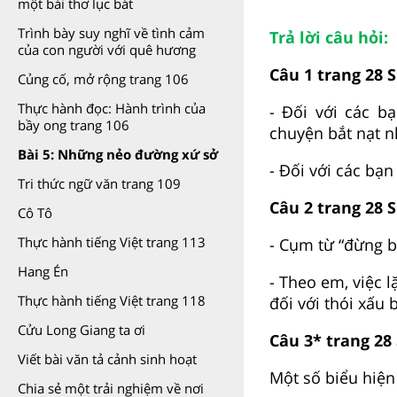
một bài thơ lục bát
Trình bày suy nghĩ về tình cảm
Trả lời câu hỏi:
của con người với quê hương
Câu 1 trang 28 
Củng cố, mở rộng trang 106
Thực hành đọc: Hành trình của
- Đối với các b
bầy ong trang 106
chuyện bắt nạt n
Bài 5: Những nẻo đường xứ sở
- Đối với các bạn
Tri thức ngữ văn trang 109
Câu 2 trang 28 
Cô Tô
Thực hành tiếng Việt trang 113
- Cụm từ “đừng bắ
Hang Én
- Theo em, việc 
Thực hành tiếng Việt trang 118
đối với thói xấu b
Cửu Long Giang ta ơi
Câu 3* trang 28
Viết bài văn tả cảnh sinh hoạt
Một số biểu hiện
Chia sẻ một trải nghiệm về nơi