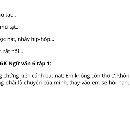
mù tạt…
 mù tạt…
học hát, nhảy híp-hóp…
y, rất hôi…
SGK Ngữ văn 6 tập 1:
g chứng kiến cảnh bắt nạt: Em không còn thờ ơ, khô
g phải là chuyện của mình, thay vào em sẽ hỏi han,