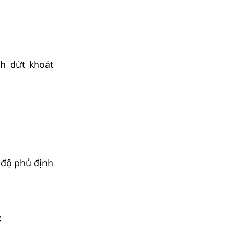
ch dứt khoát
i độ phủ định
: