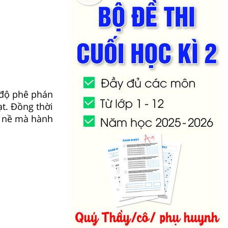
độ phê phán
ạt. Đồng thời
g nề mà hành