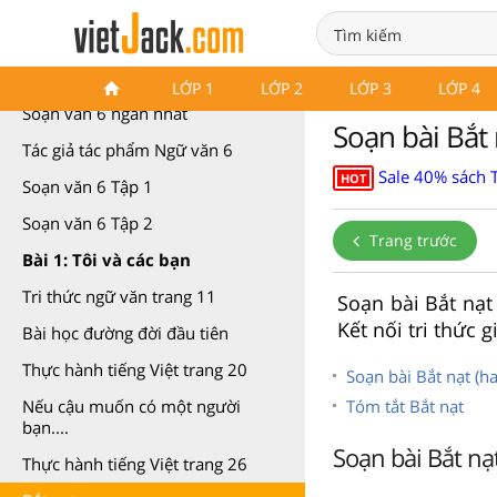
Soạn văn 6 Kết nối tri thức
LỚP 1
LỚP 2
LỚP 3
LỚP 4
Soạn văn 6 ngắn nhất
Soạn bài Bắt 
Tác giả tác phẩm Ngữ văn 6
Sale 40% sách 
HOT
Soạn văn 6 Tập 1
Soạn văn 6 Tập 2
Trang trước
Bài 1: Tôi và các bạn
Tri thức ngữ văn trang 11
Soạn bài Bắt nạ
Kết nối tri thức 
Bài học đường đời đầu tiên
Thực hành tiếng Việt trang 20
Soạn bài Bắt nạt (h
Tóm tắt Bắt nạt
Nếu cậu muốn có một người
bạn....
Soạn bài Bắt nạt
Thực hành tiếng Việt trang 26