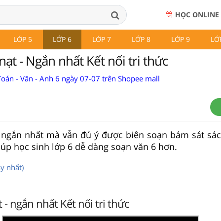
HỌC ONLINE
LỚP 5
LỚP 6
LỚP 7
LỚP 8
LỚP 9
LỚ
nạt - Ngắn nhất Kết nối tri thức
Toán - Văn - Anh 6 ngày 07-07 trên Shopee mall
t ngắn nhất mà vẫn đủ ý được biên soạn bám sát sá
giúp học sinh lớp 6 dễ dàng soạn văn 6 hơn.
ay nhất)
 - ngắn nhất Kết nối tri thức