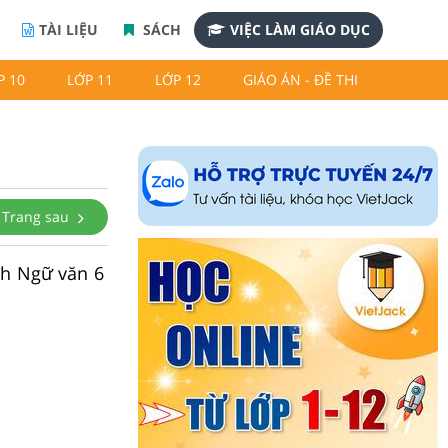
TÀI LIỆU
SÁCH
VIỆC LÀM GIÁO DỤC
P 10
LỚP 11
LỚP 12
GIÁO ÁN - ĐỀ THI
Trang sau
ch Ngữ văn 6