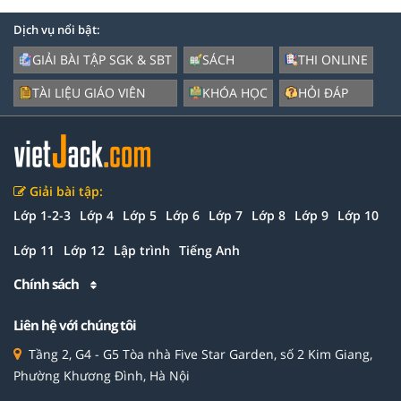
Dịch vụ nổi bật:
GIẢI BÀI TẬP SGK & SBT
SÁCH
THI ONLINE
TÀI LIỆU GIÁO VIÊN
KHÓA HỌC
HỎI ĐÁP
Giải bài tập:
Lớp 1-2-3
Lớp 4
Lớp 5
Lớp 6
Lớp 7
Lớp 8
Lớp 9
Lớp 10
Lớp 11
Lớp 12
Lập trình
Tiếng Anh
Chính sách
Liên hệ với chúng tôi
Tầng 2, G4 - G5 Tòa nhà Five Star Garden, số 2 Kim Giang,
Phường Khương Đình, Hà Nội