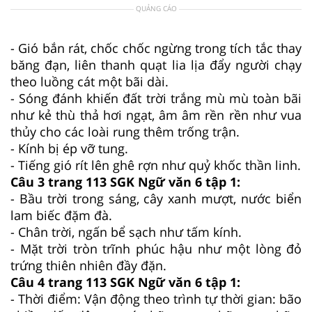
QUẢNG CÁO
- Gió bắn rát, chốc chốc ngừng trong tích tắc thay
băng đạn, liên thanh quạt lia lịa đẩy người chạy
theo luồng cát một bãi dài.
- Sóng đánh khiến đất trời trắng mù mù toàn bãi
như kẻ thù thả hơi ngạt, âm âm rền rền như vua
thủy cho các loài rung thêm trống trận.
- Kính bị ép vỡ tung.
- Tiếng gió rít lên ghê rợn như quỷ khốc thần linh.
Câu 3 trang 113 SGK Ngữ văn 6 tập 1:
- Bầu trời trong sáng, cây xanh mượt, nước biển
lam biếc đặm đà.
- Chân trời, ngấn bể sạch như tấm kính.
- Mặt trời tròn trĩnh phúc hậu như một lòng đỏ
trứng thiên nhiên đầy đặn.
Câu 4 trang 113 SGK Ngữ văn 6 tập 1:
- Thời điểm: Vận động theo trình tự thời gian: bão