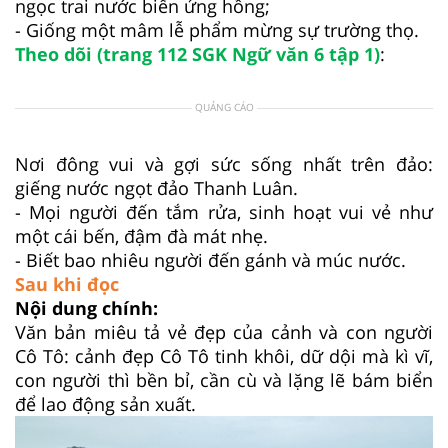
ngọc trai nước biển ửng hồng;
- Giống một mâm lễ phẩm mừng sự trường thọ.
Theo dõi (trang 112 SGK Ngữ văn 6 tập 1)
:
QUẢNG CÁO
Nơi đông vui và gợi sức sống nhất trên đảo:
giếng nước ngọt đảo Thanh Luân.
- Mọi người đến tắm rửa, sinh hoạt vui vẻ như
một cái bến, đậm đà mát nhẹ.
- Biết bao nhiêu người đến gánh và múc nước.
Sau khi đọc
Nội dung chính:
Văn bản miêu tả vẻ đẹp của cảnh và con người
Cô Tô: cảnh đẹp Cô Tô tinh khôi, dữ dội mà kì vĩ,
con người thì bền bỉ, cần cù và lặng lẽ bám biển
để lao động sản xuất.