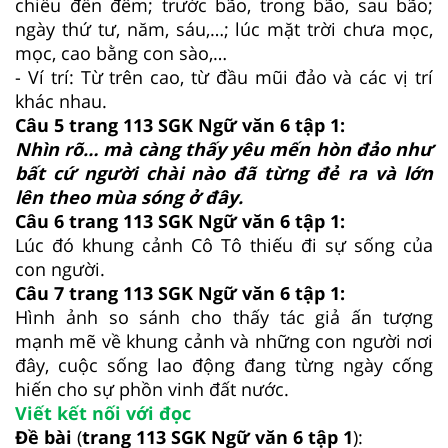
chiều đến đêm; trước bão, trong bão, sau bão;
ngày thứ tư, năm, sáu,…; lúc mặt trời chưa mọc,
mọc, cao bằng con sào,…
- Ví trí: Từ trên cao, từ đầu mũi đảo và các vị trí
khác nhau.
Câu 5 trang 113 SGK Ngữ văn 6 tập 1:
Nhìn rõ… mà càng thấy yêu mến hòn đảo như
bất cứ người chài nào đã từng đẻ ra và lớn
lên theo mùa sóng ở đây.
Câu 6 trang 113 SGK Ngữ văn 6 tập 1:
Lúc đó khung cảnh Cô Tô thiếu đi sự sống của
con người.
Câu 7 trang 113 SGK Ngữ văn 6 tập 1:
Hình ảnh so sánh cho thấy tác giả ấn tượng
mạnh mẽ về khung cảnh và những con người nơi
đây, cuộc sống lao động đang từng ngày cống
hiến cho sự phồn vinh đất nước.
Viết kết nối với đọc
Đề bài
(
trang 113 SGK Ngữ văn 6 tập 1
):