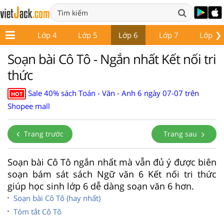
❯
Lớp 3
Lớp 4
Lớp 5
Lớp 6
Lớp 7
Lớp 8
Soạn bài Cô Tô - Ngắn nhất Kết nối tri
thức
Sale 40% sách Toán - Văn - Anh 6 ngày 07-07 trên
HOT
Shopee mall
Trang trước
Trang sau
Soạn bài Cô Tô ngắn nhất mà vẫn đủ ý được biên
soạn bám sát sách Ngữ văn 6 Kết nối tri thức
giúp học sinh lớp 6 dễ dàng soạn văn 6 hơn.
Soạn bài Cô Tô (hay nhất)
Tóm tắt Cô Tô