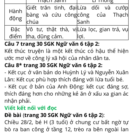
Giết trăn tinh, đại
Lừa dối và cướp
Hành
bàng và cứu công
công của Thạch
động
chúa
Sanh
Đặc
Vô tư, thật thà, vị
Lừa lọc, gian trá, vụ
điểm
tha, dũng cảm.
lợi.
Câu 7 trang 30 SGK Ngữ văn 6 tập 2:
Kết thúc truyện là một kết thúc có hậu thể hiện
ước mơ về công lý xã hội của nhân dân ta.
Câu 8* trang 30 SGK Ngữ văn 6 tập 2:
- Kết cục ở văn bản do Huỳnh Lý và Nguyễn Xuân
Lân: Kết cục phù hợp thích đáng với lứa tuổi bé.
- Kết cục ở bản của Anh Động: kết cục đáng sợ,
thích đáng hơn cho những kẻ ăn ở xấu xa gian ác
nhận phải.
Viết kết nối với đọc
Đề bài
(
trang 30 SGK Ngữ văn 6 tập 2
):
Chiều 28/2, bé H (3 tuổi) ở chung cư bất ngờ tự
bò ra ban công ở tầng 12, trèo ra bên ngoài lan