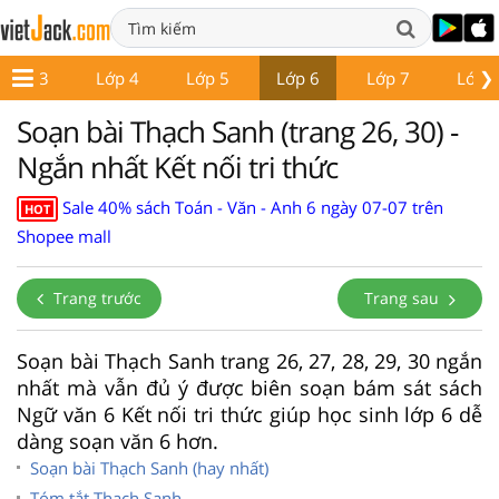
❯
Lớp 3
Lớp 4
Lớp 5
Lớp 6
Lớp 7
Lớp 
Soạn bài Thạch Sanh (trang 26, 30) -
Ngắn nhất Kết nối tri thức
Sale 40% sách Toán - Văn - Anh 6 ngày 07-07 trên
HOT
Shopee mall
Trang trước
Trang sau
Soạn bài Thạch Sanh trang 26, 27, 28, 29, 30 ngắn
nhất mà vẫn đủ ý được biên soạn bám sát sách
Ngữ văn 6 Kết nối tri thức giúp học sinh lớp 6 dễ
dàng soạn văn 6 hơn.
Soạn bài Thạch Sanh (hay nhất)
Tóm tắt Thạch Sanh