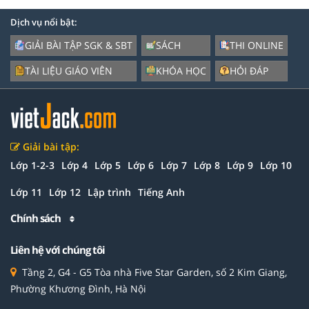
Dịch vụ nổi bật:
GIẢI BÀI TẬP SGK & SBT
SÁCH
THI ONLINE
TÀI LIỆU GIÁO VIÊN
KHÓA HỌC
HỎI ĐÁP
Giải bài tập:
Lớp 1-2-3
Lớp 4
Lớp 5
Lớp 6
Lớp 7
Lớp 8
Lớp 9
Lớp 10
Lớp 11
Lớp 12
Lập trình
Tiếng Anh
Chính sách
Liên hệ với chúng tôi
Tầng 2, G4 - G5 Tòa nhà Five Star Garden, số 2 Kim Giang,
Phường Khương Đình, Hà Nội