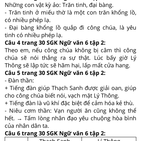
Những con vật kỳ ảo: Trăn tinh, đại bàng.
- Trăn tinh ở miếu thờ là một con trăn khổng lồ,
có nhiều phép lạ.
- Đại bàng khổng lồ quắp đi công chúa, là yêu
tinh có nhiều phép lạ.
Câu 4 trang 30 SGK Ngữ văn 6 tập 2:
Theo em, nếu công chúa không bị câm thì công
chúa sẽ nói thẳng ra sự thật. Lúc bấy giờ Lý
Thông sẽ lập tức sẽ hãm hại, lấp mất cửa hang.
Câu 5 trang 30 SGK Ngữ văn 6 tập 2:
- Đàn thần:
+ Tiếng đàn giúp Thạch Sanh được giải oan, giúp
cho công chúa biết nói, vạch mặt Lý Thông.
+ Tiếng đàn là vũ khí đặc biệt để cảm hóa kẻ thù.
- Niêu cơm thần: Vạn người ăn cũng không thể
hết. → Tấm lòng nhân đạo yêu chuộng hòa bình
của nhân dân ta.
Câu 6 trang 30 SGK Ngữ văn 6 tập 2:
Thạch Sanh
Lí Thông