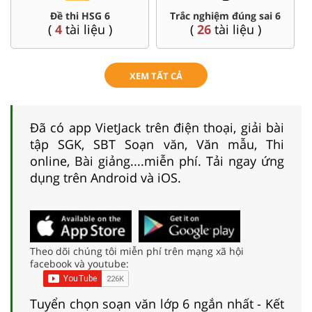
Đề thi HSG 6
Trắc nghiệm đúng sai 6
(
4
tài liệu )
(
26
tài liệu )
XEM TẤT CẢ
Đã có app VietJack trên điện thoại, giải bài
tập SGK, SBT Soạn văn, Văn mẫu, Thi
online, Bài giảng....miễn phí. Tải ngay ứng
dụng trên Android và iOS.
Theo dõi chúng tôi miễn phí trên mạng xã hội
facebook và youtube:
Tuyển chọn soạn văn lớp 6 ngắn nhất - Kết