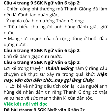
Câu 4 trang 9 SGK Ngữ văn 6 tập 2:
- Chiến công phi thường mà Thánh Gióng đã làm
nên là đánh tan quân giặc.
- Ý nghĩa của hình tượng Thánh Gióng:
+ Tiêu biểu cho người anh hùng đánh giặc giữ
nước.
+ Mang sức mạnh của cả cộng đồng ở buổi đầu
dựng nước.
Câu 5 trang 9 SGK Ngữ văn 6 tập 2:
Chủ đề đánh giặc cứu nước.
Câu 6 trang 9 SGK Ngữ văn 6 tập 2:
Lời kể trong truyện
Thánh Gióng
hàm ý rằng câu
chuyện đã thực sự xảy ra trong quá khứ:
Hiện
nay, vẫn còn đền thờ…nay gọi làng Cháy
.
→ Lời kể về những dấu tích còn lại của người anh
hùng để nhân dân tin rằng Thánh Gióng có thật
và tự hào về sức mạnh thần kì của dân tộc.
Viết kết nối với đọc
Đề bài
(
trang 9 SGK Ngữ văn 6 tập 2
):