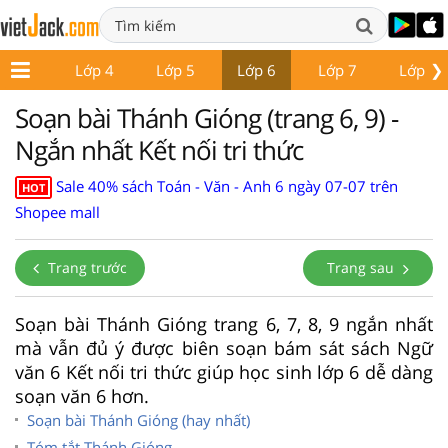
❯
Lớp 3
Lớp 4
Lớp 5
Lớp 6
Lớp 7
Lớp 8
Soạn bài Thánh Gióng (trang 6, 9) -
Ngắn nhất Kết nối tri thức
Sale 40% sách Toán - Văn - Anh 6 ngày 07-07 trên
HOT
Shopee mall
Trang trước
Trang sau
Soạn bài Thánh Gióng trang 6, 7, 8, 9 ngắn nhất
mà vẫn đủ ý được biên soạn bám sát sách Ngữ
văn 6 Kết nối tri thức giúp học sinh lớp 6 dễ dàng
soạn văn 6 hơn.
Soạn bài Thánh Gióng (hay nhất)
Tóm tắt Thánh Gióng