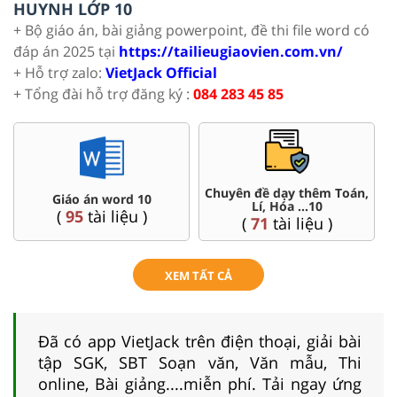
HUYNH LỚP 10
+ Bộ giáo án, bài giảng powerpoint, đề thi file word có
đáp án 2025 tại
https://tailieugiaovien.com.vn/
+ Hỗ trợ zalo:
VietJack Official
+ Tổng đài hỗ trợ đăng ký :
084 283 45 85
 dạy thêm Toán,
Đề thi HSG 10
Trắc nghiệm 
 Hóa ...10
(
8
tài liệu )
(
41
tài 
tài liệu )
XEM TẤT CẢ
Đã có app VietJack trên điện thoại, giải bài
tập SGK, SBT Soạn văn, Văn mẫu, Thi
online, Bài giảng....miễn phí. Tải ngay ứng