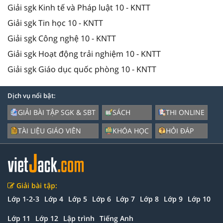
Giải sgk Kinh tế và Pháp luật 10 - KNTT
Giải sgk Tin học 10 - KNTT
Giải sgk Công nghệ 10 - KNTT
Giải sgk Hoạt động trải nghiệm 10 - KNTT
Giải sgk Giáo dục quốc phòng 10 - KNTT
Dịch vụ nổi bật:
GIẢI BÀI TẬP SGK & SBT
SÁCH
THI ONLINE
TÀI LIỆU GIÁO VIÊN
KHÓA HỌC
HỎI ĐÁP
Giải bài tập:
Lớp 1-2-3
Lớp 4
Lớp 5
Lớp 6
Lớp 7
Lớp 8
Lớp 9
Lớp 10
Lớp 11
Lớp 12
Lập trình
Tiếng Anh