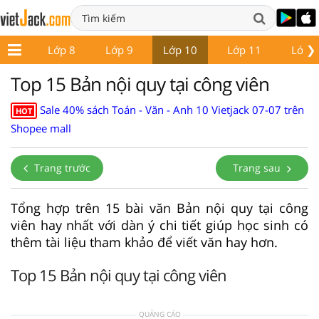
❯
ớp 7
Lớp 8
Lớp 9
Lớp 10
Lớp 11
Lớp 
Top 15 Bản nội quy tại công viên
Sale 40% sách Toán - Văn - Anh 10 Vietjack 07-07 trên
HOT
Shopee mall
Trang trước
Trang sau
Tổng hợp trên 15 bài văn Bản nội quy tại công
viên hay nhất với dàn ý chi tiết giúp học sinh có
thêm tài liệu tham khảo để viết văn hay hơn.
Top 15 Bản nội quy tại công viên
QUẢNG CÁO