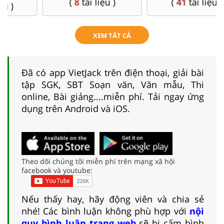
(
8
tài liệu )
(
41
tài liệu )
XEM TẤT CẢ
Đã có app VietJack trên điện thoại, giải bài
tập SGK, SBT Soạn văn, Văn mẫu, Thi
online, Bài giảng....miễn phí. Tải ngay ứng
dụng trên Android và iOS.
Theo dõi chúng tôi miễn phí trên mạng xã hội
facebook và youtube:
Nếu thấy hay, hãy động viên và chia sẻ
nhé! Các bình luận không phù hợp với
nội
quy bình luận trang web
sẽ bị cấm bình