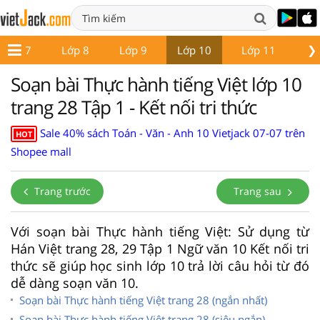
❯
Lớp 7
Lớp 8
Lớp 9
Lớp 10
Lớp 11
Lớ
Soạn bài Thực hành tiếng Việt lớp 10
trang 28 Tập 1 - Kết nối tri thức
Sale 40% sách Toán - Văn - Anh 10 Vietjack 07-07 trên
HOT
Shopee mall
Trang trước
Trang sau
Với soạn bài Thực hành tiếng Việt: Sử dụng từ
Hán Việt trang 28, 29 Tập 1 Ngữ văn 10 Kết nối tri
thức sẽ giúp học sinh lớp 10 trả lời câu hỏi từ đó
dễ dàng soạn văn 10.
Soạn bài Thực hành tiếng Việt trang 28 (ngắn nhất)
Soạn bài Thực hành tiếng Việt trang 28 (siêu ngắn)