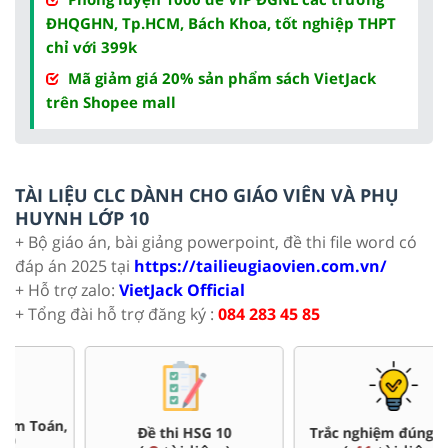
ĐHQGHN, Tp.HCM, Bách Khoa, tốt nghiệp THPT
chỉ với 399k
Mã giảm giá 20% sản phẩm sách VietJack
trên Shopee mall
TÀI LIỆU CLC DÀNH CHO GIÁO VIÊN VÀ PHỤ
HUYNH LỚP 10
+ Bộ giáo án, bài giảng powerpoint, đề thi file word có
đáp án 2025 tại
https://tailieugiaovien.com.vn/
+ Hỗ trợ zalo:
VietJack Official
+ Tổng đài hỗ trợ đăng ký :
084 283 45 85
Đề thi HSG 10
Trắc nghiệm đúng sai 10