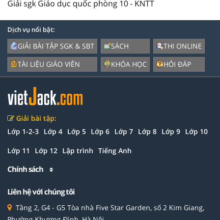
Giải sgk Giáo dục quốc phòng 10 - KNTT
Dịch vụ nổi bật:
GIẢI BÀI TẬP SGK & SBT
SÁCH
THI ONLINE
TÀI LIỆU GIÁO VIÊN
KHÓA HỌC
HỎI ĐÁP
Giải bài tập:
Lớp 1-2-3
Lớp 4
Lớp 5
Lớp 6
Lớp 7
Lớp 8
Lớp 9
Lớp 10
Lớp 11
Lớp 12
Lập trình
Tiếng Anh
Chính sách
Liên hệ với chúng tôi
Tầng 2, G4 - G5 Tòa nhà Five Star Garden, số 2 Kim Giang,
Phường Khương Đình, Hà Nội