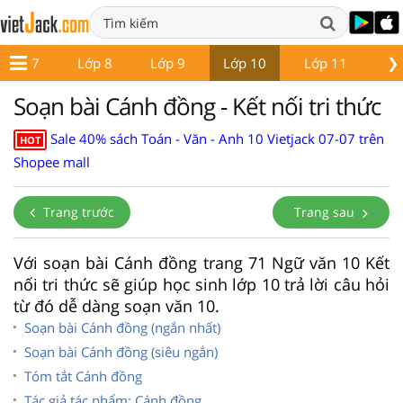
❯
Lớp 7
Lớp 8
Lớp 9
Lớp 10
Lớp 11
Lớ
Soạn bài Cánh đồng - Kết nối tri thức
Sale 40% sách Toán - Văn - Anh 10 Vietjack 07-07 trên
HOT
Shopee mall
Trang trước
Trang sau
Với soạn bài Cánh đồng trang 71 Ngữ văn 10 Kết
nối tri thức sẽ giúp học sinh lớp 10 trả lời câu hỏi
từ đó dễ dàng soạn văn 10.
Soạn bài Cánh đồng (ngắn nhất)
Soạn bài Cánh đồng (siêu ngắn)
Tóm tắt Cánh đồng
Tác giả tác phẩm: Cánh đồng