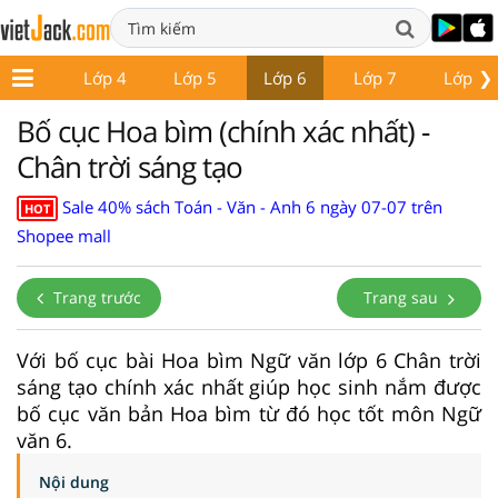
❯
Lớp 3
Lớp 4
Lớp 5
Lớp 6
Lớp 7
Lớp 8
Bố cục Hoa bìm (chính xác nhất) -
Chân trời sáng tạo
Sale 40% sách Toán - Văn - Anh 6 ngày 07-07 trên
HOT
Shopee mall
Trang trước
Trang sau
Với bố cục bài Hoa bìm Ngữ văn lớp 6 Chân trời
sáng tạo chính xác nhất giúp học sinh nắm được
bố cục văn bản Hoa bìm từ đó học tốt môn Ngữ
văn 6.
Nội dung