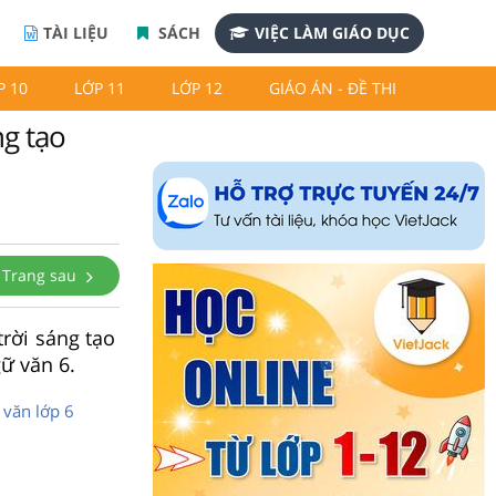
TÀI LIỆU
SÁCH
VIỆC LÀM GIÁO DỤC
P 10
LỚP 11
LỚP 12
GIÁO ÁN - ĐỀ THI
ng tạo
Trang sau
rời sáng tạo
ữ văn 6.
văn lớp 6