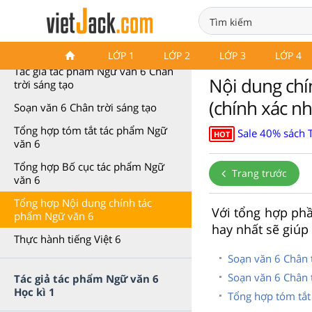
Tác giả tác phẩm Văn 6
LỚP 1
LỚP 2
LỚP 3
LỚP 4
Tác giả tác phẩm Ngữ văn 6 Chân
Nội dung chí
trời sáng tạo
(chính xác nh
Soạn văn 6 Chân trời sáng tạo
Tổng hợp tóm tắt tác phẩm Ngữ
Sale 40% sách 
HOT
văn 6
Tổng hợp Bố cục tác phẩm Ngữ
Trang trước
văn 6
Tổng hợp Nội dung chính tác
Với tổng hợp phầ
phẩm Ngữ văn 6
hay nhất sẽ giúp
Thực hành tiếng Việt 6
Soạn văn 6 Chân t
Soạn văn 6 Chân t
Tác giả tác phẩm Ngữ văn 6
Học kì 1
Tổng hợp tóm tắt