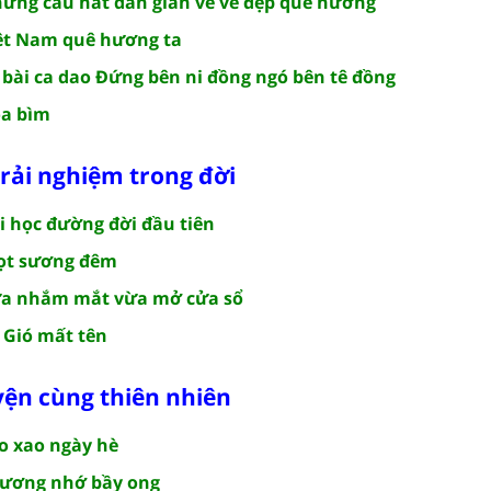
ững câu hát dân gian về vẻ đẹp quê hương
iệt Nam quê hương ta
 bài ca dao Đứng bên ni đồng ngó bên tê đồng
oa bìm
trải nghiệm trong đời
i học đường đời đầu tiên
iọt sương đêm
ừa nhắm mắt vừa mở cửa sổ
 Gió mất tên
yện cùng thiên nhiên
o xao ngày hè
hương nhớ bầy ong