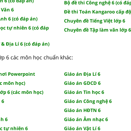
n 6 (có đáp án)
Bộ đề thi Công nghệ 6 (có đá
 Văn 6
Đề thi Toán Kangaroo cấp độ 
Anh 6 (có đáp án)
Chuyên đề Tiếng Việt lớp 6
ọc tự nhiên 6 (có đáp
Chuyên đề Tập làm văn lớp 6
 & Địa Lí 6 (có đáp án)
 lớp 6 các môn học chuẩn khác:
chơi Powerpoint
Giáo án Địa Lí 6
ác môn học)
Giáo án GDCD 6
lớp 6 (các môn học)
Giáo án Tin học 6
 6
Giáo án Công nghệ 6
Giáo án HĐTN 6
nh 6
Giáo án Âm nhạc 6
c tự nhiên 6
Giáo án Vật Lí 6