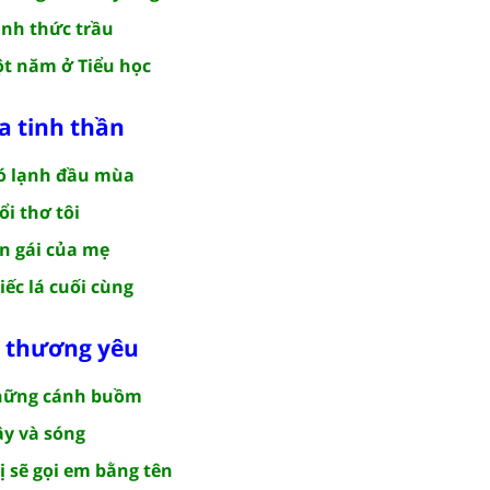
nh thức trầu
t năm ở Tiểu học
a tinh thần
ió lạnh đầu mùa
i thơ tôi
n gái của mẹ
ếc lá cuối cùng
nh thương yêu
Những cánh buồm
y và sóng
ị sẽ gọi em bằng tên