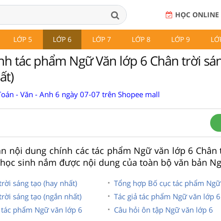
HỌC ONLINE
LỚP 5
LỚP 6
LỚP 7
LỚP 8
LỚP 9
LỚ
nh tác phẩm Ngữ Văn lớp 6 Chân trời sá
ất)
Toán - Văn - Anh 6 ngày 07-07 trên Shopee mall
n nội dung chính các tác phẩm Ngữ văn lớp 6 Chân t
 học sinh nắm được nội dung của toàn bộ văn bản Ng
rời sáng tạo (hay nhất)
Tổng hợp Bố cục tác phẩm Ngữ 
rời sáng tạo (ngắn nhất)
Tác giả tác phẩm Ngữ văn lớp 6
 tác phẩm Ngữ văn lớp 6
Câu hỏi ôn tập Ngữ văn lớp 6