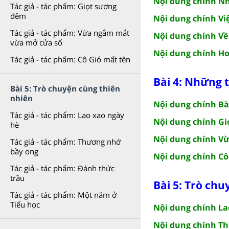
Nội dung chính Nh
Tác giả - tác phẩm: Giọt sương
đêm
Nội dung chính V
Tác giả - tác phẩm: Vừa ngắm mắt
Nội dung chính Về
vừa mở cửa sổ
Nội dung chính H
Tác giả - tác phẩm: Cô Gió mất tên
Bài 4: Những 
Bài 5: Trò chuyện cùng thiên
nhiên
Nội dung chính Bà
Tác giả - tác phẩm: Lao xao ngày
Nội dung chính G
hè
Nội dung chính V
Tác giả - tác phẩm: Thương nhớ
bầy ong
Nội dung chính Cô
Tác giả - tác phẩm: Đánh thức
trầu
Bài 5: Trò chu
Tác giả - tác phẩm: Một năm ở
Tiểu học
Nội dung chính La
Nội dung chính T