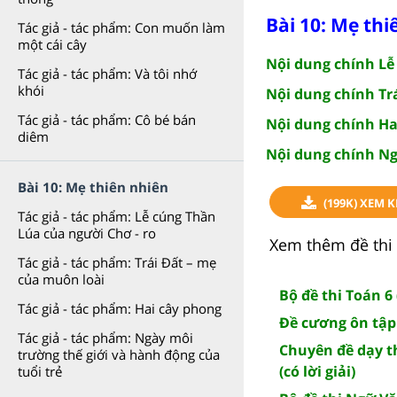
Bài 10: Mẹ thi
Tác giả - tác phẩm: Con muốn làm
một cái cây
Nội dung chính Lễ
Tác giả - tác phẩm: Và tôi nhớ
khói
Nội dung chính Tr
Tác giả - tác phẩm: Cô bé bán
Nội dung chính Ha
diêm
Nội dung chính Ng
Bài 10: Mẹ thiên nhiên
(199K) XEM 
Tác giả - tác phẩm: Lễ cúng Thần
Lúa của người Chơ - ro
Xem thêm đề thi 
Tác giả - tác phẩm: Trái Đất – mẹ
của muôn loài
Bộ đề thi Toán 6 
Tác giả - tác phẩm: Hai cây phong
Đề cương ôn tập
Tác giả - tác phẩm: Ngày môi
Chuyên đề dạy 
trường thế giới và hành động của
(có lời giải)
tuổi trẻ