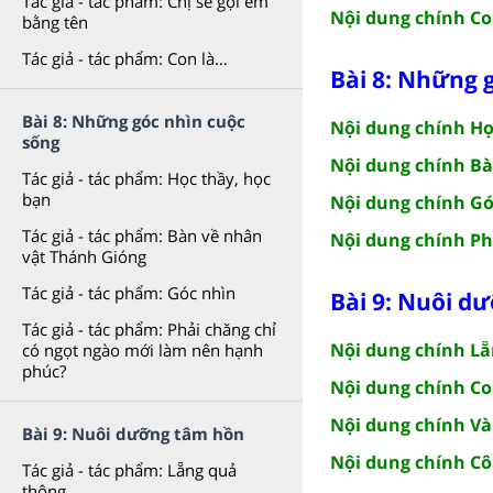
Tác giả - tác phẩm: Chị sẽ gọi em
Nội dung chính Co
bằng tên
Tác giả - tác phẩm: Con là…
Bài 8: Những 
Bài 8: Những góc nhìn cuộc
Nội dung chính Họ
sống
Nội dung chính Bà
Tác giả - tác phẩm: Học thầy, học
bạn
Nội dung chính Gó
Tác giả - tác phẩm: Bàn về nhân
Nội dung chính Ph
vật Thánh Gióng
Tác giả - tác phẩm: Góc nhìn
Bài 9: Nuôi d
Tác giả - tác phẩm: Phải chăng chỉ
Nội dung chính L
có ngọt ngào mới làm nên hạnh
phúc?
Nội dung chính C
Nội dung chính Và
Bài 9: Nuôi dưỡng tâm hồn
Nội dung chính Cô
Tác giả - tác phẩm: Lẵng quả
thông