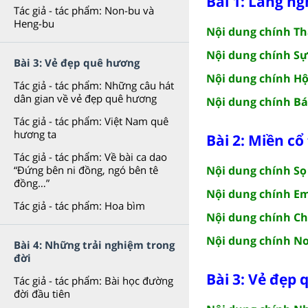
Bài 1: Lắng n
Tác giả - tác phẩm: Non-bu và
Heng-bu
Nội dung chính T
Nội dung chính S
Bài 3: Vẻ đẹp quê hương
Nội dung chính Hộ
Tác giả - tác phẩm: Những câu hát
dân gian về vẻ đẹp quê hương
Nội dung chính Bá
Tác giả - tác phẩm: Việt Nam quê
hương ta
Bài 2: Miền cổ 
Tác giả - tác phẩm: Về bài ca dao
Nội dung chính S
“Đứng bên ni đồng, ngó bên tê
đồng…”
Nội dung chính E
Tác giả - tác phẩm: Hoa bìm
Nội dung chính C
Nội dung chính N
Bài 4: Những trải nghiệm trong
đời
Bài 3: Vẻ đẹp
Tác giả - tác phẩm: Bài học đường
đời đầu tiên