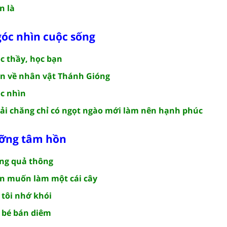
n là
góc nhìn cuộc sống
c thầy, học bạn
n về nhân vật Thánh Gióng
c nhìn
ải chăng chỉ có ngọt ngào mới làm nên hạnh phúc
ưỡng tâm hồn
ẵng quả thông
on muốn làm một cái cây
 tôi nhớ khói
 bé bán diêm