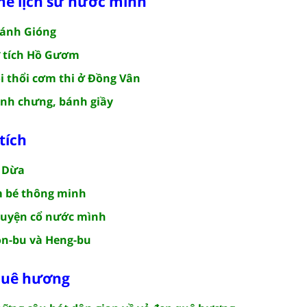
ghe lịch sử nước mình
hánh Gióng
ự tích Hồ Gươm
i thổi cơm thi ở Đồng Vân
nh chưng, bánh giầy
tích
ọ Dừa
m bé thông minh
huyện cổ nước mình
on-bu và Heng-bu
 quê hương