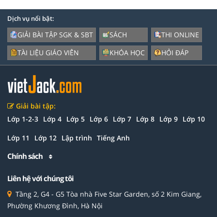
Dịch vụ nổi bật:
GIẢI BÀI TẬP SGK & SBT
SÁCH
THI ONLINE
TÀI LIỆU GIÁO VIÊN
KHÓA HỌC
HỎI ĐÁP
Giải bài tập:
Lớp 1-2-3
Lớp 4
Lớp 5
Lớp 6
Lớp 7
Lớp 8
Lớp 9
Lớp 10
Lớp 11
Lớp 12
Lập trình
Tiếng Anh
Chính sách
Liên hệ với chúng tôi
Tầng 2, G4 - G5 Tòa nhà Five Star Garden, số 2 Kim Giang,
Phường Khương Đình, Hà Nội