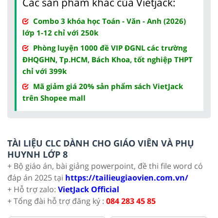
Các sản phẩm khác của Vietjack:
Combo 3 khóa học Toán - Văn - Anh (2026)
lớp 1-12 chỉ với 250k
Phòng luyện 1000 đề VIP ĐGNL các trường
ĐHQGHN, Tp.HCM, Bách Khoa, tốt nghiệp THPT
chỉ với 399k
Mã giảm giá 20% sản phẩm sách VietJack
trên Shopee mall
TÀI LIỆU CLC DÀNH CHO GIÁO VIÊN VÀ PHỤ
HUYNH LỚP 8
+ Bộ giáo án, bài giảng powerpoint, đề thi file word có
đáp án 2025 tại
https://tailieugiaovien.com.vn/
+ Hỗ trợ zalo:
VietJack Official
+ Tổng đài hỗ trợ đăng ký :
084 283 45 85