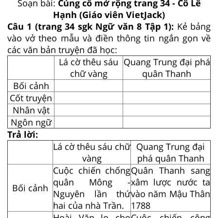
Soạn bài:
Củng cố mở rộng trang 34 - Cô Lê
Hạnh (Giáo viên VietJack)
Câu 1 (trang 34 sgk Ngữ văn 8 Tập 1):
Kẻ bảng
vào vở theo mẫu và điền thông tin ngắn gọn về
các văn bản truyện đã học:
Lá cờ thêu sáu
Quang Trung đại phá
chữ vàng
quân Thanh
Bối cảnh
Cốt truyện
Nhân vật
Ngôn ngữ
Trả lời:
Lá cờ thêu sáu chữ
Quang Trung đại
vàng
phá quân Thanh
Cuộc chiến chống
Quân Thanh sang
quân Mông -
xâm lược nước ta
Bối cảnh
Nguyên lần thứ
vào năm Mậu Thân
hai của nhà Trần.
1788
Hoài Văn lo cho
Cuộc chiến công