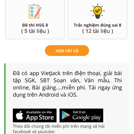
Đề thi HSG 8
Trắc nghiệm đúng sai 8
(
5
tài liệu )
(
12
tài liệu )
XEM TẤT CẢ
Đã có app VietJack trên điện thoại, giải bài
tập SGK, SBT Soạn văn, Văn mẫu, Thi
online, Bài giảng....miễn phí. Tải ngay ứng
dụng trên Android và iOS.
Theo dõi chúng tôi miễn phí trên mạng xã hội
facebook và youtube: