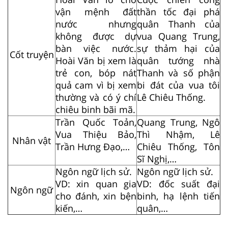
vận mệnh đất
thần tốc đại phá
nước nhưng
quân Thanh của
không được dự
vua Quang Trung,
bàn việc nước.
sự thảm hại của
Cốt truyện
Hoài Văn bị xem là
quân tướng nhà
trẻ con, bóp nát
Thanh và số phận
quả cam vì bị xem
bi đát của vua tôi
thường và có ý chí
Lê Chiêu Thống.
chiêu binh bãi mã.
Trần Quốc Toản,
Quang Trung, Ngô
Vua Thiệu Bảo,
Thì Nhậm, Lê
Nhân vật
Trần Hưng Đạo,…
Chiêu Thống, Tôn
Sĩ Nghị,…
Ngôn ngữ lịch sử.
Ngôn ngữ lịch sử.
VD: xin quan gia
VD: đốc suất đại
Ngôn ngữ
cho đánh, xin bện
binh, hạ lệnh tiến
kiến,…
quân,…