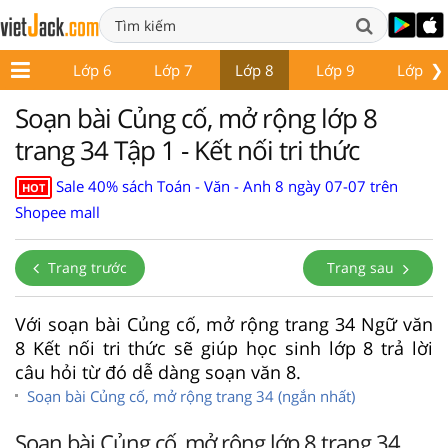
❯
ớp 5
Lớp 6
Lớp 7
Lớp 8
Lớp 9
Lớp 10
Soạn bài Củng cố, mở rộng lớp 8
trang 34 Tập 1 - Kết nối tri thức
Sale 40% sách Toán - Văn - Anh 8 ngày 07-07 trên
HOT
Shopee mall
Trang trước
Trang sau
Với soạn bài Củng cố, mở rộng trang 34 Ngữ văn
8 Kết nối tri thức sẽ giúp học sinh lớp 8 trả lời
câu hỏi từ đó dễ dàng soạn văn 8.
Soạn bài Củng cố, mở rộng trang 34 (ngắn nhất)
Soạn bài Củng cố, mở rộng lớp 8 trang 34