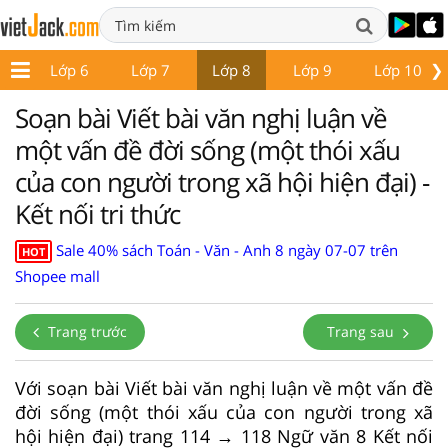
❯
 5
Lớp 6
Lớp 7
Lớp 8
Lớp 9
Lớp 10
Soạn bài Viết bài văn nghị luận về
một vấn đề đời sống (một thói xấu
của con người trong xã hội hiện đại) -
Kết nối tri thức
Sale 40% sách Toán - Văn - Anh 8 ngày 07-07 trên
HOT
Shopee mall
Trang trước
Trang sau
Với soạn bài Viết bài văn nghị luận về một vấn đề
đời sống (một thói xấu của con người trong xã
hội hiện đại) trang 114 → 118 Ngữ văn 8 Kết nối