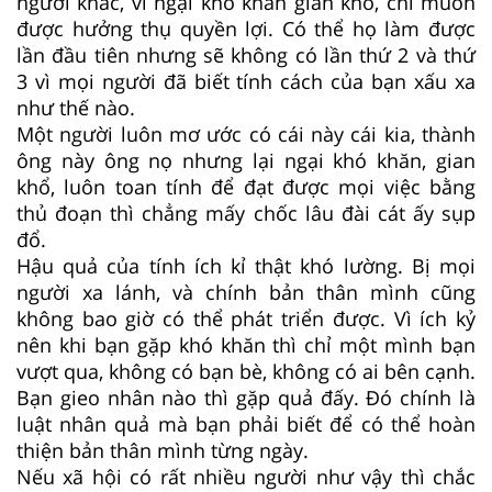
người khác, vì ngại khó khăn gian khổ, chỉ muốn
được hưởng thụ quyền lợi. Có thể họ làm được
lần đầu tiên nhưng sẽ không có lần thứ 2 và thứ
3 vì mọi người đã biết tính cách của bạn xấu xa
như thế nào.
Một người luôn mơ ước có cái này cái kia, thành
ông này ông nọ nhưng lại ngại khó khăn, gian
khổ, luôn toan tính để đạt được mọi việc bằng
thủ đoạn thì chẳng mấy chốc lâu đài cát ấy sụp
đổ.
Hậu quả của tính ích kỉ thật khó lường. Bị mọi
người xa lánh, và chính bản thân mình cũng
không bao giờ có thể phát triển được. Vì ích kỷ
nên khi bạn gặp khó khăn thì chỉ một mình bạn
vượt qua, không có bạn bè, không có ai bên cạnh.
Bạn gieo nhân nào thì gặp quả đấy. Đó chính là
luật nhân quả mà bạn phải biết để có thể hoàn
thiện bản thân mình từng ngày.
Nếu xã hội có rất nhiều người như vậy thì chắc