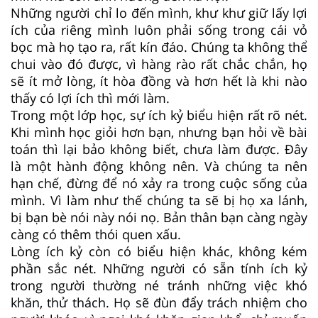
Những người chỉ lo đến mình, khư khư giữ lấy lợi
ích của riêng mình luôn phải sống trong cái vỏ
bọc mà họ tạo ra, rất kín đáo. Chúng ta không thể
chui vào đó được, vì hàng rào rất chắc chắn, họ
sẽ ít mở lòng, ít hòa đồng và hơn hết là khi nào
thấy có lợi ích thì mới làm.
Trong một lớp học, sự ích kỷ biểu hiện rất rõ nét.
Khi mình học giỏi hơn bạn, nhưng bạn hỏi về bài
toán thì lại bảo không biết, chưa làm được. Đây
là một hành động không nên. Và chúng ta nên
hạn chế, đừng để nó xảy ra trong cuộc sống của
mình. Vì làm như thế chúng ta sẽ bị họ xa lánh,
bị bạn bè nói này nói nọ. Bản thân bạn càng ngày
càng có thêm thói quen xấu.
Lòng ích kỷ còn có biểu hiện khác, không kém
phần sắc nét. Những người có sẵn tính ích kỷ
trong người thường né tránh những việc khó
khăn, thử thách. Họ sẽ đùn đẩy trách nhiệm cho