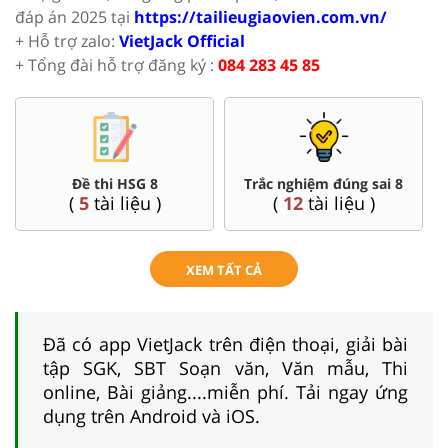
đáp án 2025 tại
https://tailieugiaovien.com.vn/
+ Hỗ trợ zalo:
VietJack Official
+ Tổng đài hỗ trợ đăng ký :
084 283 45 85
Đề thi HSG 8
Trắc nghiệm đúng sai 8
(
5
tài liệu )
(
12
tài liệu )
XEM TẤT CẢ
Đã có app VietJack trên điện thoại, giải bài
tập SGK, SBT Soạn văn, Văn mẫu, Thi
online, Bài giảng....miễn phí. Tải ngay ứng
dụng trên Android và iOS.