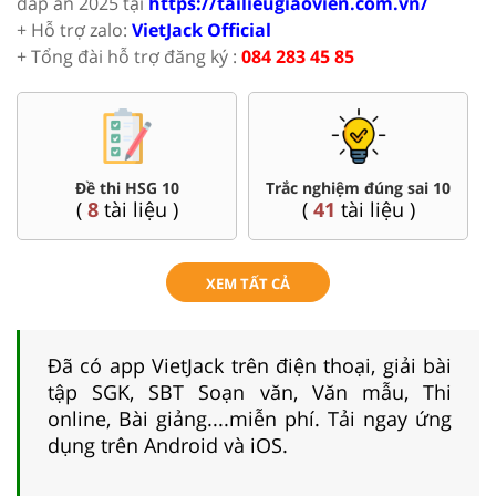
đáp án 2025 tại
https://tailieugiaovien.com.vn/
+ Hỗ trợ zalo:
VietJack Official
+ Tổng đài hỗ trợ đăng ký :
084 283 45 85
Bài giảng Powerpoint Văn,
Đề thi giữa kì, cuối kì 10
Sử, Địa 10....
(
254
tài liệu )
(
42
tài liệu )
XEM TẤT CẢ
Đã có app VietJack trên điện thoại, giải bài
tập SGK, SBT Soạn văn, Văn mẫu, Thi
online, Bài giảng....miễn phí. Tải ngay ứng
dụng trên Android và iOS.