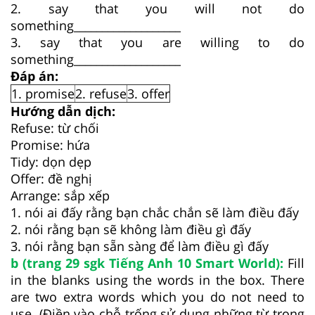
2. say that you will not do
something___________________
3. say that you are willing to do
something___________________
Đáp án:
1. promise
2. refuse
3. offer
Hướng dẫn dịch:
Refuse: từ chối
Promise: hứa
Tidy: dọn dẹp
Offer: đề nghị
Arrange: sắp xếp
1. nói ai đấy rằng bạn chắc chắn sẽ làm điều đấy
2. nói rằng bạn sẽ không làm điều gì đấy
3. nói rằng bạn sẵn sàng để làm điều gì đấy
b (trang 29 sgk Tiếng Anh 10 Smart World):
Fill
in the blanks using the words in the box. There
are two extra words which you do not need to
use. (Điền vào chỗ trống sử dụng những từ trong