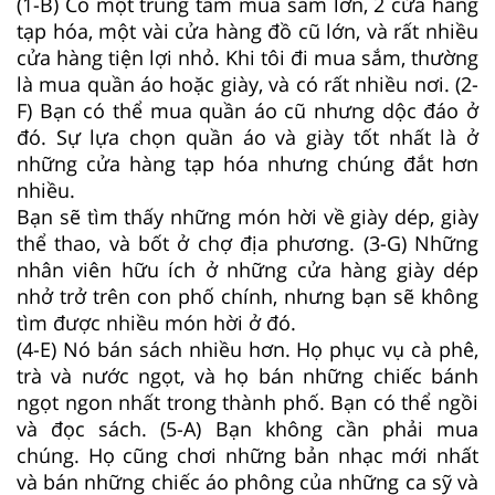
(1-B) Có một trung tâm mua sắm lớn, 2 cửa hàng
tạp hóa, một vài cửa hàng đồ cũ lớn, và rất nhiều
cửa hàng tiện lợi nhỏ. Khi tôi đi mua sắm, thường
là mua quần áo hoặc giày, và có rất nhiều nơi. (2-
F) Bạn có thể mua quần áo cũ nhưng dộc đáo ở
đó. Sự lựa chọn quần áo và giày tốt nhất là ở
những cửa hàng tạp hóa nhưng chúng đắt hơn
nhiều.
Bạn sẽ tìm thấy những món hời về giày dép, giày
thể thao, và bốt ở chợ địa phương. (3-G) Những
nhân viên hữu ích ở những cửa hàng giày dép
nhở trở trên con phố chính, nhưng bạn sẽ không
tìm được nhiều món hời ở đó.
(4-E) Nó bán sách nhiều hơn. Họ phục vụ cà phê,
trà và nước ngọt, và họ bán những chiếc bánh
ngọt ngon nhất trong thành phố. Bạn có thể ngồi
và đọc sách. (5-A) Bạn không cần phải mua
chúng. Họ cũng chơi những bản nhạc mới nhất
và bán những chiếc áo phông của những ca sỹ và