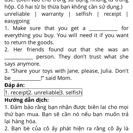
hộp. Có hai từ bị thừa bạn không cần sử dụng.)
unreliable | warranty | selfish | receipt |
easygoing
1. Make sure that you get a ____________ for
everything you buy. You will need it if you want
to return the goods.
2. Her friends found out that she was an
____________ person. They don't trust what she
says anymore.
3. “Share your toys with Jane, please, Julia. Don't
be ____________!” said Mom.
Đáp án:
1. receipt
2. unreliable
3. selfish
Hướng dẫn dịch:
1. Đảm bảo rằng bạn nhận được biên lai cho mọi
thứ bạn mua. Bạn sẽ cần nó nếu bạn muốn trả
lại hàng hóa.
2. Bạn bè của cô ấy phát hiện ra rằng cô ấy là