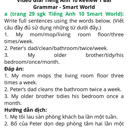
Video Giải Tiếng Anh 10 Review 1 Bài
Grammar - Smart World
a (trang 29 sgk Tiếng Anh 10 Smart World):
Write full sentences using the words below. (Viết
câu đầy đủ sử dụng những từ dưới đây.)
1. My mom/mop/living room floor/three
times/week.
2. Peter's dad/clean/bathroom/twice/week.
3. My older brother/tidy/his
bedroom/once/month.
Đáp án:
1. My mom mops the living room floor three
times a week.
2. Peter’s dad cleans the bathroom twice a week.
3. My older brother tidies his bedroom once a
month.
Hướng dẫn dịch:
1. Mẹ tôi lau sàn phòng khách ba lần một tuần.
2. Bố của Peter dọn dẹp phòng tắm hai lần một