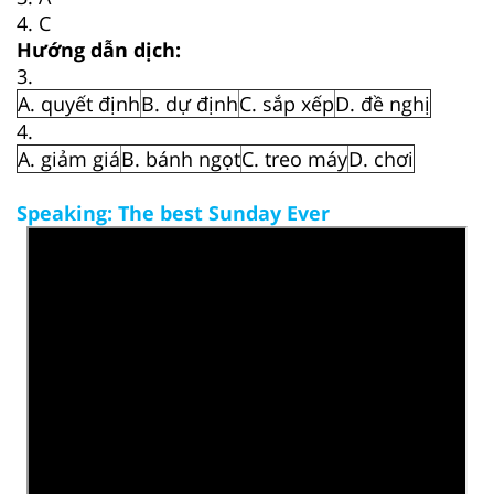
4. C
Hướng dẫn dịch:
3.
A. quyết định
B. dự định
C. sắp xếp
D. đề nghị
4.
A. giảm giá
B. bánh ngọt
C. treo máy
D. chơi
Speaking: The best Sunday Ever