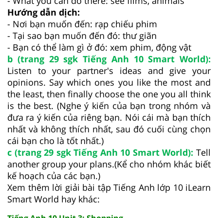
- What you can do there: see films, animals
Hướng dẫn dịch:
- Nơi bạn muốn đến: rạp chiếu phim
- Tại sao bạn muốn đến đó: thư giãn
- Bạn có thể làm gì ở đó: xem phim, động vật
b (trang 29 sgk Tiếng Anh 10 Smart World):
Listen to your partner's ideas and give your
opinions. Say which ones you like the most and
the least, then finally choose the one you all think
is the best. (Nghe ý kiến của bạn trong nhóm và
đưa ra ý kiến của riêng bạn. Nói cái mà bạn thích
nhất và không thích nhất, sau đó cuối cùng chọn
cái bạn cho là tốt nhất.)
c (trang 29 sgk Tiếng Anh 10 Smart World):
Tell
another group your plans.(Kể cho nhóm khác biết
kế hoạch của các bạn.)
Xem thêm lời giải bài tập Tiếng Anh lớp 10 iLearn
Smart World hay khác:
Tiếng Anh 10 Unit 3: Shopping