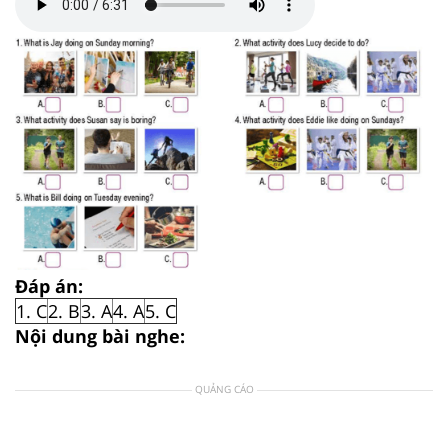
Đáp án:
1. C
2. B
3. A
4. A
5. C
Nội dung bài nghe:
QUẢNG CÁO