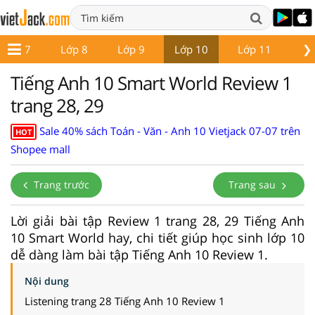
❯
Lớp 7
Lớp 8
Lớp 9
Lớp 10
Lớp 11
Lớ
Tiếng Anh 10 Smart World Review 1
trang 28, 29
Sale 40% sách Toán - Văn - Anh 10 Vietjack 07-07 trên
HOT
Shopee mall
Trang trước
Trang sau
Lời giải bài tập Review 1 trang 28, 29 Tiếng Anh
10 Smart World hay, chi tiết giúp học sinh lớp 10
dễ dàng làm bài tập Tiếng Anh 10 Review 1.
Nội dung
Listening trang 28 Tiếng Anh 10 Review 1