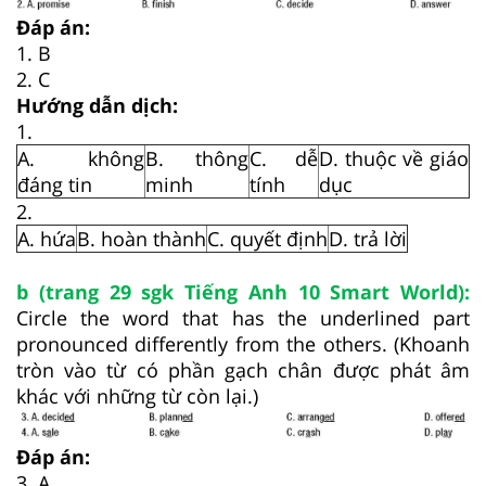
Đáp án:
1. B
2. C
Hướng dẫn dịch:
1.
A. không
B. thông
C. dễ
D. thuộc về giáo
đáng tin
minh
tính
dục
2.
A. hứa
B. hoàn thành
C. quyết định
D. trả lời
b (trang 29 sgk Tiếng Anh 10 Smart World):
Circle the word that has the underlined part
pronounced differently from the others. (Khoanh
tròn vào từ có phần gạch chân được phát âm
khác với những từ còn lại.)
Đáp án:
3. A