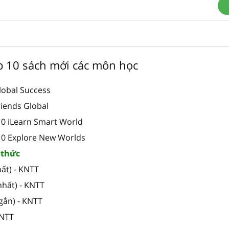
ớp 10 sách mới các môn học
lobal Success
riends Global
10 iLearn Smart World
 10 Explore New Worlds
i thức
ất) - KNTT
nhất) - KNTT
gắn) - KNTT
KNTT