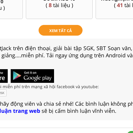
Sử, Địa 10....
u )
(
95
tài 
(
42
tài liệu )
XEM TẤT CẢ
Jack trên điện thoại, giải bài tập SGK, SBT Soạn văn
i giảng....miễn phí. Tải ngay ứng dụng trên Android và
i miễn phí trên mạng xã hội facebook và youtube:
 hãy động viên và chia sẻ nhé! Các bình luận không p
 luận trang web
sẽ bị cấm bình luận vĩnh viễn.