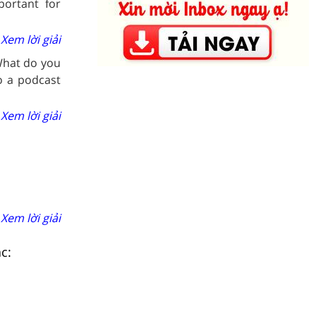
portant for
Xem lời giải
 What do you
o a podcast
Xem lời giải
Xem lời giải
c: