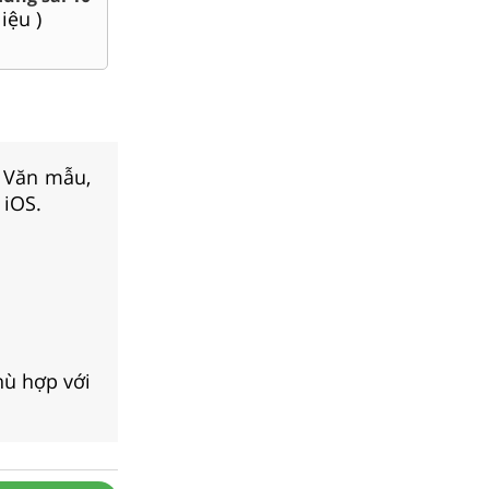
Lí, Hóa ...10
liệu )
(
8
tà
(
71
tài liệu )
, Văn mẫu,
 iOS.
hù hợp với