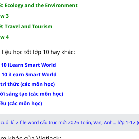
 8: Ecology and the Environment
ew 3
9: Travel and Tourism
ew 4
liệu học tốt lớp 10 hay khác:
 10 iLearn Smart World
h 10 iLearn Smart World
 tri thức (các môn học)
rời sáng tạo (các môn học)
iều (các môn học)
cuối kì 2 file word cấu trúc mới 2026 Toán, Văn, Anh... lớp 1-12 (
m khác của Vietjack: