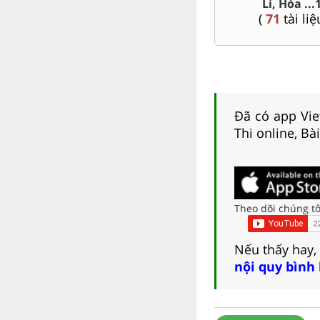
(
41
tài liệu )
(
254
tài liệ
Đã có app Viet
Thi online, Bà
Theo dõi chúng tô
Nếu thấy hay,
nội quy bình