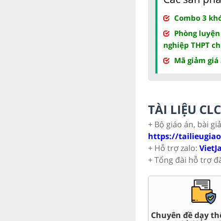
Combo 3 khóa
Phòng luyện
nghiệp THPT ch
Mã giảm giá
TÀI LIỆU C
+ Bộ giáo án, bài gi
https://tailieugia
+ Hỗ trợ zalo:
VietJ
+ Tổng đài hỗ trợ đ
Trắc nghiệm đúng sai 10
Đề thi giữa kì, c