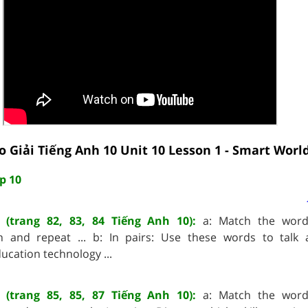
o Giải Tiếng Anh 10 Unit 10 Lesson 1 - Smart Worl
p 10
 (trang 82, 83, 84 Tiếng Anh 10):
a: Match the word
en and repeat ... b: In pairs: Use these words to talk
ucation technology ...
 (trang 85, 85, 87 Tiếng Anh 10):
a: Match the word