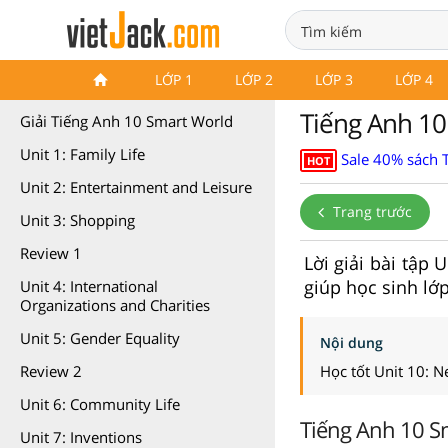
Tiếng Anh 10 iLearn Smart
LỚP 1
LỚP 2
LỚP 3
LỚP 4
World
Tiếng Anh 10
Giải Tiếng Anh 10 Smart World
Unit 1: Family Life
Sale 40% sách T
HOT
Unit 2: Entertainment and Leisure
Trang trước
Unit 3: Shopping
Review 1
Lời giải bài tập
giúp học sinh lớ
Unit 4: International
Organizations and Charities
Unit 5: Gender Equality
Nội dung
Học tốt Unit 10: 
Review 2
Unit 6: Community Life
Tiếng Anh 10 S
Unit 7: Inventions