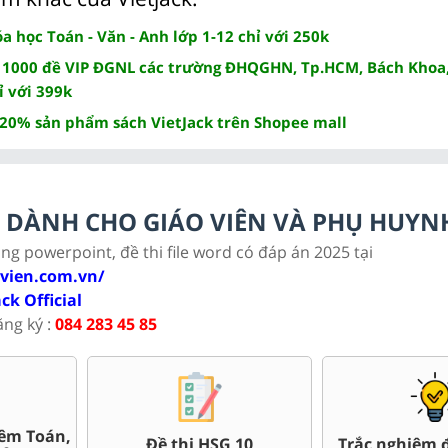
 học Toán - Văn - Anh lớp 1-12 chỉ với 250k
 1000 đề VIP ĐGNL các trường ĐHQGHN, Tp.HCM, Bách Khoa,
ỉ với 399k
 20% sản phẩm sách VietJack trên Shopee mall
LC DÀNH CHO GIÁO VIÊN VÀ PHỤ HUYN
ảng powerpoint, đề thi file word có đáp án 2025 tại
ovien.com.vn/
ack Official
ăng ký :
084 283 45 85
Bài giảng Powerpoint Văn,
uối kì 10
Giáo án w