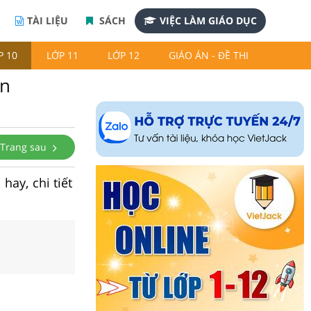
TÀI LIỆU
SÁCH
VIỆC LÀM GIÁO DỤC
P 10
LỚP 11
LỚP 12
GIÁO ÁN - ĐỀ THI
rn
Trang sau
hay, chi tiết