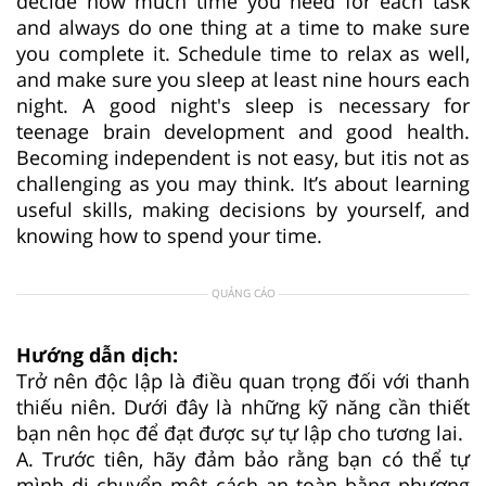
decide how much time you need for each task
and always do one thing at a time to make sure
you complete it. Schedule time to relax as well,
and make sure you sleep at least nine hours each
night. A good night's sleep is necessary for
teenage brain development and good health.
Becoming independent is not easy, but itis not as
challenging as you may think. It’s about learning
useful skills, making decisions by yourself, and
knowing how to spend your time.
QUẢNG CÁO
Hướng dẫn dịch:
Trở nên độc lập là điều quan trọng đối với thanh
thiếu niên. Dưới đây là những kỹ năng cần thiết
bạn nên học để đạt được sự tự lập cho tương lai.
A. Trước tiên, hãy đảm bảo rằng bạn có thể tự
mình di chuyển một cách an toàn bằng phương