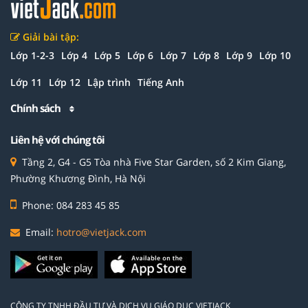
Giải bài tập:
Lớp 1-2-3
Lớp 4
Lớp 5
Lớp 6
Lớp 7
Lớp 8
Lớp 9
Lớp 10
Lớp 11
Lớp 12
Lập trình
Tiếng Anh
Chính sách
Liên hệ với chúng tôi
Tầng 2, G4 - G5 Tòa nhà Five Star Garden, số 2 Kim Giang,
Phường Khương Đình, Hà Nội
Phone: 084 283 45 85
Email:
hotro@vietjack.com
CÔNG TY TNHH ĐẦU TƯ VÀ DỊCH VỤ GIÁO DỤC VIETJACK