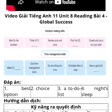
Video Giải Tiếng Anh 11 Unit 8 Reading Bài 4 -
Global Success
Đáp án:
1. best
2. choice
3. a to-do-
4. night’s
option
list
sleep
Hướng dẫn dịch:
Kỹ năng ra quyết định