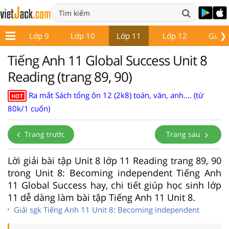
❯
 8
Lớp 9
Lớp 10
Lớp 11
Lớp 12
Giáo 
Tiếng Anh 11 Global Success Unit 8
Reading (trang 89, 90)
Ra mắt Sách tổng ôn 12 (2k8) toán, văn, anh.... (từ
HOT
80k/1 cuốn)
Trang trước
Trang sau
Lời giải bài tập Unit 8 lớp 11 Reading trang 89, 90
trong Unit 8: Becoming independent Tiếng Anh
11 Global Success hay, chi tiết giúp học sinh lớp
11 dễ dàng làm bài tập Tiếng Anh 11 Unit 8.
Giải sgk Tiếng Anh 11 Unit 8: Becoming independent