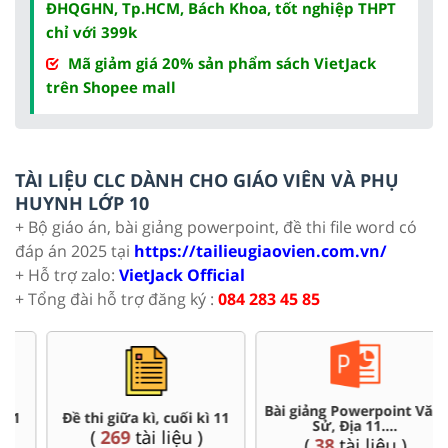
ĐHQGHN, Tp.HCM, Bách Khoa, tốt nghiệp THPT
chỉ với 399k
Mã giảm giá 20% sản phẩm sách VietJack
trên Shopee mall
TÀI LIỆU CLC DÀNH CHO GIÁO VIÊN VÀ PHỤ
HUYNH LỚP 10
+ Bộ giáo án, bài giảng powerpoint, đề thi file word có
đáp án 2025 tại
https://tailieugiaovien.com.vn/
+ Hỗ trợ zalo:
VietJack Official
+ Tổng đài hỗ trợ đăng ký :
084 283 45 85
Bài giảng Powerpoint Văn,
Đề thi giữa kì, cuối kì 11
Sử, Địa 11....
(
269
tài liệu )
(
38
tài liệu )