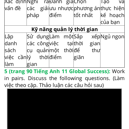
Xác định
Nghĩ ra
Đánh giá
Chọn
Tạo và
vấn đề
các giải
ưu nhược
phương án
thực hiện
pháp
điểm
tốt nhất
kế hoạch
của bạn
Kỹ năng quản lý thời gian
Lập
Sử dụng
Làm một
Sắp xếp
Ngủ ngon
danh
các công
việc tại
thời gian
sách
cụ quản
một thời
để thư
việc cần
lý thời
điểm
giãn
làm
gian
5 (trang 90 Tiếng Anh 11 Global Success):
Work
in pairs. Discuss the following questions. (Làm
việc theo cặp. Thảo luận các câu hỏi sau)