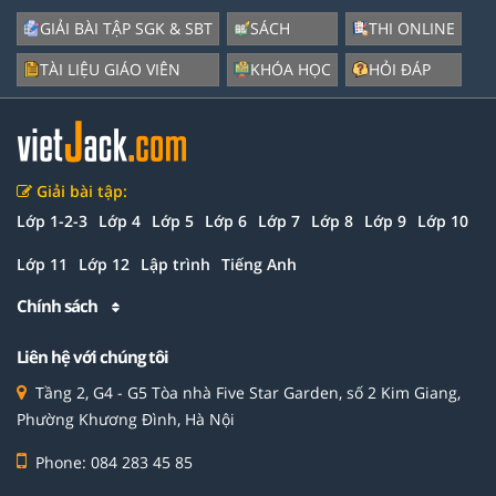
GIẢI BÀI TẬP SGK & SBT
SÁCH
THI ONLINE
TÀI LIỆU GIÁO VIÊN
KHÓA HỌC
HỎI ĐÁP
Giải bài tập:
Lớp 1-2-3
Lớp 4
Lớp 5
Lớp 6
Lớp 7
Lớp 8
Lớp 9
Lớp 10
Lớp 11
Lớp 12
Lập trình
Tiếng Anh
Chính sách
Liên hệ với chúng tôi
Tầng 2, G4 - G5 Tòa nhà Five Star Garden, số 2 Kim Giang,
Phường Khương Đình, Hà Nội
Phone: 084 283 45 85