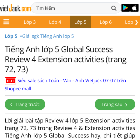
❯
Lớp 2
Lớp 3
Lớp 4
Lớp 5
Lớp 6
Lớp 7
Lớp 5
Giải sgk Tiếng Anh lớp 5
Tiếng Anh lớp 5 Global Success
Review 4 Extension activities (trang
72, 73)
Siêu sale sách Toán - Văn - Anh Vietjack 07-07 trên
HOT
Shopee mall
Trang trước
Trang sau
Lời giải bài tập Review 4 lớp 5 Extension activities
trang 72, 73 trong Review 4 & Extension activities
Tiếng Anh lớp 5 Global Success hay, chi tiết giúp