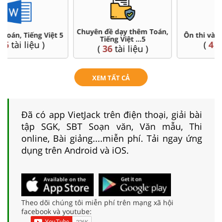
Chuyên đề dạy thêm Toán,
Ôn thi vào 6 chuyên, CLC
Tiếng Việt ...5
(
4
tài liệu )
(
36
tài liệu )
XEM TẤT CẢ
Đã có app VietJack trên điện thoại, giải bài
tập SGK, SBT Soạn văn, Văn mẫu, Thi
online, Bài giảng....miễn phí. Tải ngay ứng
dụng trên Android và iOS.
Theo dõi chúng tôi miễn phí trên mạng xã hội
facebook và youtube: