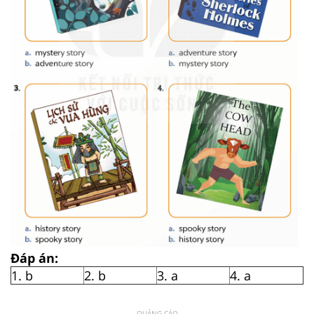
Đáp án:
1. b
2. b
3. a
4. a
QUẢNG CÁO