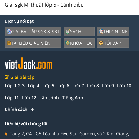
Giải sgk Mĩ thuật lớp 5 - Cánh diều
Dịch vụ nổi bật:
GIẢI BÀI TẬP SGK & SBT
SÁCH
THI ONLINE
TÀI LIỆU GIÁO VIÊN
KHÓA HỌC
HỎI ĐÁP
Giải bài tập:
Lớp 1-2-3
Lớp 4
Lớp 5
Lớp 6
Lớp 7
Lớp 8
Lớp 9
Lớp 10
Lớp 11
Lớp 12
Lập trình
Tiếng Anh
Chính sách
Liên hệ với chúng tôi
Tầng 2, G4 - G5 Tòa nhà Five Star Garden, số 2 Kim Giang,