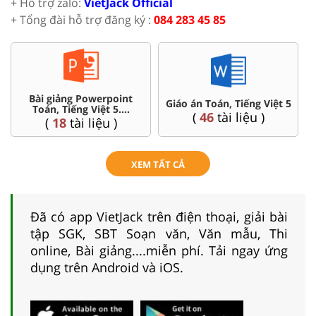
+ Hỗ trợ zalo:
VietJack Official
+ Tổng đài hỗ trợ đăng ký :
084 283 45 85
Chuyên đề dạy thêm Toán,
 5
Ôn thi vào 6 chuyên, CLC
Tiếng Việt ...5
(
4
tài liệu )
(
36
tài liệu )
XEM TẤT CẢ
Đã có app VietJack trên điện thoại, giải bài
tập SGK, SBT Soạn văn, Văn mẫu, Thi
online, Bài giảng....miễn phí. Tải ngay ứng
dụng trên Android và iOS.