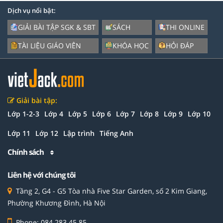
Dịch vụ nổi bật:
GIẢI BÀI TẬP SGK & SBT
SÁCH
THI ONLINE
TÀI LIỆU GIÁO VIÊN
KHÓA HỌC
HỎI ĐÁP
Giải bài tập:
Lớp 1-2-3
Lớp 4
Lớp 5
Lớp 6
Lớp 7
Lớp 8
Lớp 9
Lớp 10
Lớp 11
Lớp 12
Lập trình
Tiếng Anh
Chính sách
Liên hệ với chúng tôi
Tầng 2, G4 - G5 Tòa nhà Five Star Garden, số 2 Kim Giang,
Phường Khương Đình, Hà Nội
Phone: 084 283 45 85