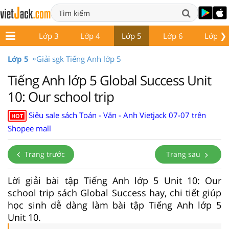
❯
Lớp 2
Lớp 3
Lớp 4
Lớp 5
Lớp 6
Lớp 7
Lớp 5
Giải sgk Tiếng Anh lớp 5
Tiếng Anh lớp 5 Global Success Unit
10: Our school trip
Siêu sale sách Toán - Văn - Anh Vietjack 07-07 trên
HOT
Shopee mall
Trang trước
Trang sau
Lời giải bài tập Tiếng Anh lớp 5 Unit 10: Our
school trip sách Global Success hay, chi tiết giúp
học sinh dễ dàng làm bài tập Tiếng Anh lớp 5
Unit 10.